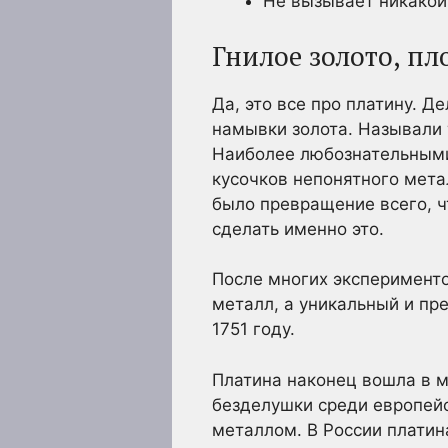
Не вызывает никакой
Гнилое золото, пл
Да, это все про платину. Д
намывки золота. Называли 
Наиболее любознательными
кусочков непонятного мета
было превращение всего, чт
сделать именно это.
После многих эксперименто
металл, а уникальный и пр
1751 году.
Платина наконец вошла в м
безделушки среди европей
металлом. В России платин