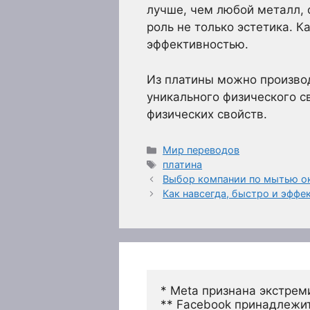
лучше, чем любой металл, 
роль не только эстетика. 
эффективностью.
Из платины можно произво
уникального физического с
физических свойств.
Рубрики
Мир переводов
Метки
платина
Выбор компании по мытью о
Как навсегда, быстро и эффе
* Meta признана экстрем
** Facebook принадлежит