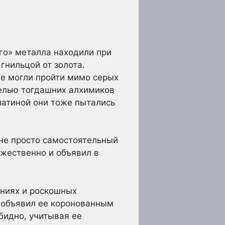
ого» металла находили при
гнильцой от золота.
е могли пройти мимо серых
целью тогдашних алхимиков
платиной они тоже пытались
 не просто самостоятельный
ржественно и объявил в
ениях и роскошных
 объявил ее коронованным
бидно, учитывая ее