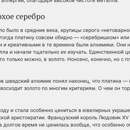
 аллергии, благодаря высокой чистоте металла.
охое серебро
ело было в средние века, крупицы серого «нетоварн
тогда платину совсем обидно — «серебришком» или 
 и креативными в те времена были алхимики. Они н
лла и начали тщательно их изучать. Единственной 
о только можно, в золото. Нонсенс, конечно, но с 
в шведский алхимик понял наконец, что платина —
евосходит золото по многим критериям. О чем он то
оду и стала особенно цениться в ювелирных украш
ской аристократии. Французский король Людовик XV
а долгое время не ценилась вообще, что особенно о