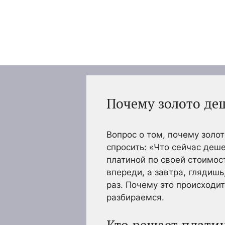
Перейти
к
содержимому
Почему золото де
Вопрос о том, почему золо
спросить: «Что сейчас деш
платиной по своей стоимос
впереди, а завтра, глядиш
раз. Почему это происходи
разбираемся.
Кто решает платин