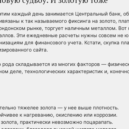
о этим каждый день занимается Центральный банк, о
ивязаны к так называемого фиксинга на золото, пла
ндонском рынке, торгует наличным металлом. Вот 
таллов. Эти ежедневные расчеты нужны совсем не 
изациям для финансового учета. Кстати, скупка пл
зированного сайта.
 рода складывается из многих факторов — физическ
м деле, технологических характеристик и, конечно
тельно тяжелее золота — у нее выше плотность.
ойчивее к нагреванию, окислению или коррозии.
т золота, практически невозможно поцарапать.