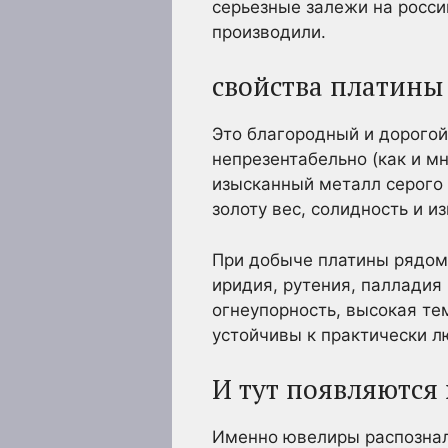
серьезные залежи на росси
производили.
свойства платины
Это благородный и дорогой
непрезентабельно (как и м
изысканный металл серого ц
золоту вес, солидность и и
При добыче платины рядом 
иридия, рутения, палладия
огнеупорность, высокая тем
устойчивы к практически л
И тут появляются
Именно ювелиры распознали