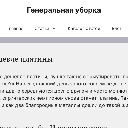
Генеральная уборка
Главная
Статьи
Каталог Статей
Блог
шевле платины
то дешевле платины, лучше так не формулировать, г
евле?» На сегодняшний день золото совсем не дешев
ти давно соревнуются друг с другом и часто меняют
ь, спринтерских чемпионом снова станет платина. Та
т и как два благородные металлы дошли до такой ж
овую судьбу. И золотую тоже