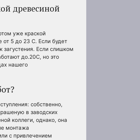
хой древесиной
потом уже краской
от 5 до 23 С. Если будет
к загустения. Если слишком
ботают до.20С, но это
цах нашего
бот?
тступления: собственно,
крашеную в заводских
ной коллеги, однако, она
ле монтажа
или с привлечением