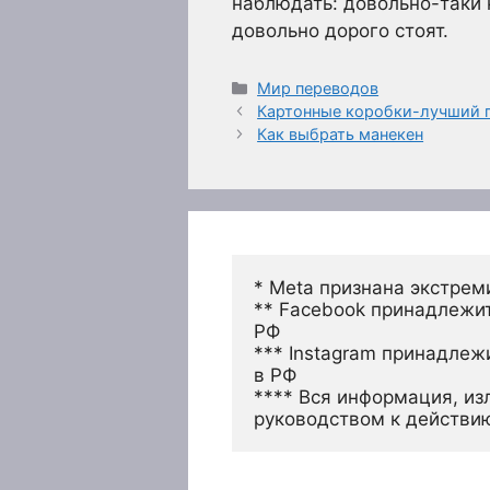
наблюдать: довольно-таки 
довольно дорого стоят.
Рубрики
Мир переводов
Картонные коробки-лучший 
Как выбрать манекен
* Meta признана экстрем
** Facebook принадлежит
РФ
*** Instagram принадлеж
в РФ 
**** Вся информация, из
руководством к действи