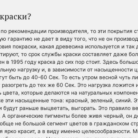
 краски?
по рекомендации производителя, то эти покрытия с
ую гарантию не дает в виду того, что не он произво
вия покраски, какая древесина используется и так д
тируют, то срок службы краски составляет даже боле
 в 1995 году краска до сих пор стоит. Здесь больш
альную нагрузку и, в зависимости от насыщенности 
ут быть до 40-60 Сек. То есть утром весной чуть ли
разогреть до тех же 60 Сек. Это нагрузка ложится и
 цвета, которые делаются на натуральных компонент
се эти насыщенные тона: красный, зеленый, синий. Э
 будут раньше выцветать, выгорать. Это правило ве
. А органические пигменты более живя черный, он д
ообще не большой сегмент цветов в гражданском стр
ся ярко красит, а в виду именно целесообразности. 