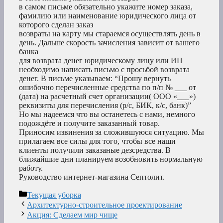
в самом письме обязательно укажите номер заказа,
фамилию или наименование юридического лица от
которого сделан заказ
возвраты на карту мы стараемся осуществлять день в
день. Дальше скорость зачисления зависит от вашего
банка
для возврата денег юридическому лицу или ИП
необходимо написать письмо с просьбой возврата
денег. В письме указываем: “Прошу вернуть
ошибочно перечисленные средства по п/п № ___ от
(дата) на расчетный счет организации( ООО «___»)
реквизиты для перечисления (р/с, БИК, к/с, банк)”
Но мы надеемся что вы останетесь с нами, немного
подождёте и получите заказанный товар.
Приносим извинения за сложившуюся ситуацию. Мы
прилагаем все силы для того, чтобы все наши
клиенты получили заказаные дезсредства. В
ближайшие дни планируем возобновить нормальную
работу.
Руководство интернет-магазина Септолит.
Рубрики
Текущая уборка
Архитектурно-строительное проектирование
Акция: Сделаем мир чище