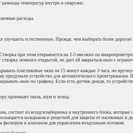
т разницы температур внутри и снаружи;
иличные расходы.
ке улучшить естественную. Прежде, чем выбирать более дорогие
Створка при этом открывается на 2-5 мм.окно на микропроветр
створку немного открытой, не дает ей закрыться.окно с ограни
ывать пластиковые окна на 15 минут каждые 3 часа, но вручну
тому придумали устройство для автоматического проветривания. 
крывать окно по графику. Если есть датчик дождя, то устройств
тиру проникает пыль, шум и холод.
на, состоит из воздухозаборника и внутреннего блока, которые
 оснащается козырьком и решеткой для защиты от насекомых и д
ым фильтром и клапаном для управления воздушным потоком.
апан бывает: