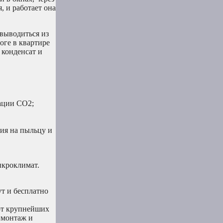
, и работает она
 выводиться из
оге в квартире
 конденсат и
рации СО2;
гия на пыльцу и
икроклимат.
т и бесплатно
 от крупнейших
 монтаж и