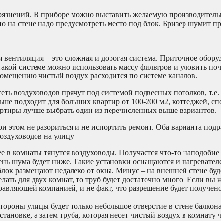
грязнений. В приборе можно выставить желаемую производитель
 но на стене надо предусмотреть место под блок. Бризер шумит пр
 вентиляция – это сложная и дорогая система. Приточное обору
 такой системе можно использовать массу фильтров и уловить по
омещению чистый воздух расходится по системе каналов.
еть воздуховодов прячут под системой подвесных потолков, т.е.
ьше подходит для больших квартир от 100-200 м2, коттеджей, сп
ртиры лучше выбрать один из перечисленных выше вариантов.
при этом не разориться и не испортить ремонт. Оба варианта под
оздуховодов на улицу.
е в комнаты тянутся воздуховоды. Получается что-то наподобие 
овень шума будет ниже. Такие установки оснащаются и нагревател
лок размещают недалеко от окна. Минус – на внешней стене буд
лать для двух комнат, то труб будет достаточно много. Если вы 
правляющей компанией, и не факт, что разрешение будет получен
тороны улицы будет только небольшое отверстие в стене балкон
становке, а затем труба, которая несет чистый воздух в комнату 