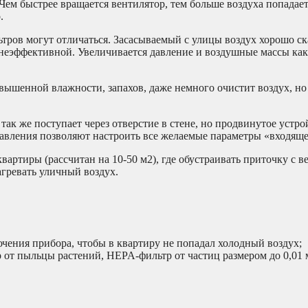
Чем быстрее вращается вентилятор, тем больше воздуха попадает
.
ьтров могут отличаться. Засасываемый с улицы воздух хорошо ск
и неэффективной. Увеличивается давление и воздушные массы ка
ышенной влажности, запахов, даже немного очистит воздух, но 
ак же поступает через отверстие в стене, но продвинутое устро
равления позволяют настроить все желаемые параметры «входяще
артиры (рассчитан на 10-50 м2), где обустраивать приточку с 
агревать уличный воздух.
ючения прибора, чтобы в квартиру не попадал холодный воздух;
 от пыльцы растений, HEPA-фильтр от частиц размером до 0,01 