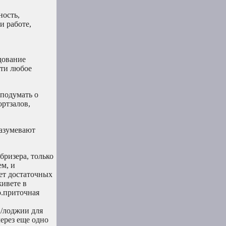
ность,
и работе,
дование
чти любое
 подумать о
ортзалов,
разумевают
бризера, только
ем, и
ет достаточных
живете в
о.приточная
а/лоджии для
через еще одно