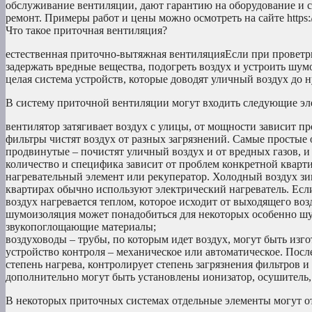
обслуживание вентиляции, дают гарантию на оборудование и св
ремонт. Примеры работ и цены можно осмотреть на сайте https:/
Что такое приточная вентиляция?
естественная приточно-вытяжная вентиляцияЕсли при проветрив
задержать вредные вещества, подогреть воздух и устроить шу
целая система устройств, которые доводят уличный воздух до 
В систему приточной вентиляции могут входить следующие эл
вентилятор затягивает воздух с улицы, от мощности зависит п
фильтры чистят воздух от разных загрязнений. Самые простые 
продвинутые – почистят уличный воздух и от вредных газов, и
количество и специфика зависит от проблем конкретной кварт
нагревательный элемент или рекуператор. Холодный воздух з
квартирах обычно используют электрический нагреватель. Ес
воздух нагревается теплом, которое исходит от выходящего воз
шумоизоляция может понадобиться для некоторых особенно шу
звукопоглощающие материалы;
воздуховоды – трубы, по которым идет воздух, могут быть изг
устройство контроля – механическое или автоматическое. Посл
степень нагрева, контролирует степень загрязнения фильтров и т
дополнительно могут быть установлены ионизатор, осушитель,
В некоторых приточных системах отдельные элементы могут от