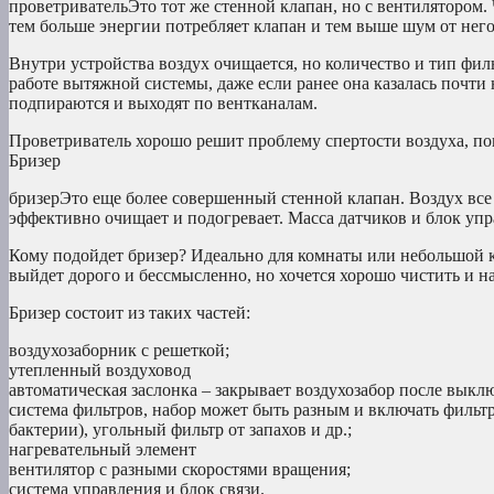
проветривательЭто тот же стенной клапан, но с вентилятором. 
тем больше энергии потребляет клапан и тем выше шум от него
Внутри устройства воздух очищается, но количество и тип фил
работе вытяжной системы, даже если ранее она казалась почт
подпираются и выходят по вентканалам.
Проветриватель хорошо решит проблему спертости воздуха, пов
Бризер
бризерЭто еще более совершенный стенной клапан. Воздух все т
эффективно очищает и подогревает. Масса датчиков и блок уп
Кому подойдет бризер? Идеально для комнаты или небольшой кв
выйдет дорого и бессмысленно, но хочется хорошо чистить и н
Бризер состоит из таких частей:
воздухозаборник с решеткой;
утепленный воздуховод
автоматическая заслонка – закрывает воздухозабор после выкл
система фильтров, набор может быть разным и включать фильтр
бактерии), угольный фильтр от запахов и др.;
нагревательный элемент
вентилятор с разными скоростями вращения;
система управления и блок связи.