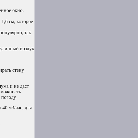
енное окно.
1,6 см, которое
популярно, так
ы уличный воздух
рать стену,
ума и не даст
озможность
 погоду.
40 м3/час, для
.