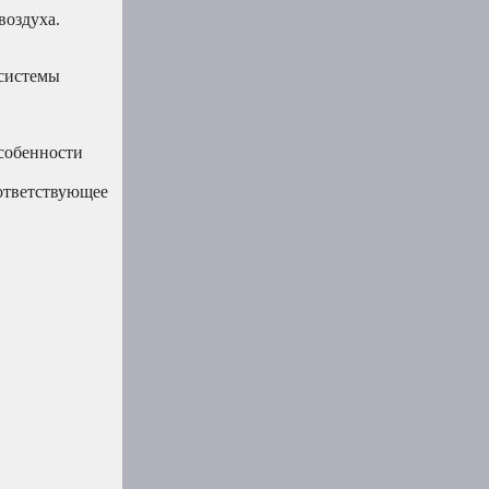
воздуха.
 системы
особенности
оответствующее