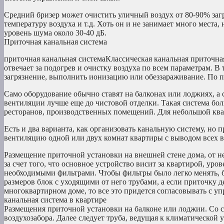
Средний бризер может очистить уличный воздух от 80-90% за
температуру воздуха и т.д. Хоть он и не занимает много места,
уровень шума около 30-40 дБ.
Приточная канальная система
приточная канальная системаКлассическая канальная приточная
отвечает за подогрев и очистку воздуха по всем параметрам. В
загрязнение, выполнить ионизацию или обеззараживание. По п
Само оборудование обычно ставят на балконах или лоджиях, а с
вентиляции лучше еще до чистовой отделки. Такая система бол
ресторанов, производственных помещений. Для небольшой ква
Есть и два варианта, как организовать канальную систему, но 
вентиляцию одной или двух комнат квартиры с выводом всех в
Размещение приточной установки на внешней стене дома, от не
за счет того, что основное устройство висит за квартирой, ур
необходимыми фильтрами. Чтобы фильтры было легко менять, б
размеров блок с уходящими от него трубами, а если приточку де
многоквартирном доме, то все это придется согласовывать с у
канальная система в квартире
Размещения приточной установки на балконе или лоджии. Со с
воздухозабора. Далее следует труба, ведущая к климатической у