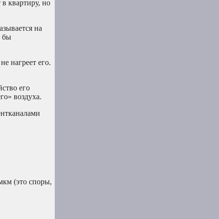
 в квартиру, но
азывается на
к бы
не нагреет его.
йство его
го» воздуха.
вентканалами
мкм (это споры,