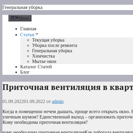
Перейти
Генеральная уборка
к
содержимому
Меню
Главная
Статьи
Текущая уборка
Уборка после ремонта
Генеральная уборка
Химчистка
Мытье окон
Каталог Статей
Блог
Приточная вентиляция в кварт
01.09.2022
01.09.2022
от
admin
Когда в помещении нечем дышать, проще всего открыть окно. Но
уличным шумом? Единственный выход – организовать приточн
Кому необходима приточная вентиляция?
кому необходима приточная вентиляцияКак работала вентиляция