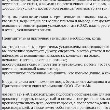
неутепленные стены, а выходил по вентиляционным каналам чер
хорошо при условии достаточной разницы температур внутри 
Когда мы стали везде ставить герметичные пластиковые окна, т
квартиры, ведь нарушился баланс притока и вывода, нет достат
повышается концентрация углекислого газа (СО2), влаги, расте
плесень, усиливаются запахи.
Принудительная приточная вентиляция необходима, когда:
квартира полностью герметична: установлены пластиковые окн
вы постоянно чувствуете духоту, спертость, быстро устаете и
наблюдается повышенная влажность, конденсат на окнах;
появилась плесень на стене и потолке;
просто открыть окно и проветрить невозможно, потому что за о
цветение, холодный климат и т.д.;
присутствуют постоянные конфликты, что кому-то душно, а ком
В группе риска дети, пожилые люди, беременные женщины и а
Приточная вентиляция от компании ООО «Вент-М»
логотип вент-мСамостоятельно подобрать оборудование для ве
проконсультируют, помогут найти оптимальное решение как для
производственного цеха, составят проект, а после утверждени
производителей, а также имеет собственное производство, что