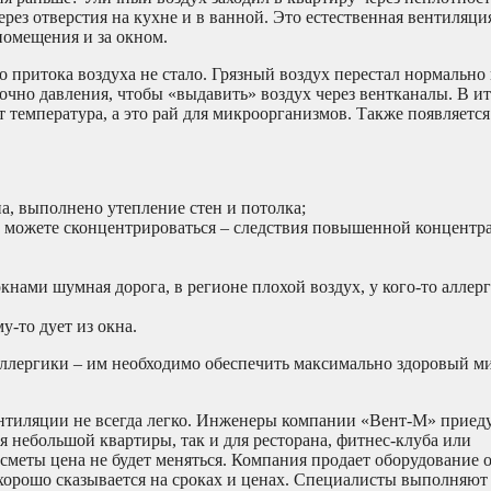
ез отверстия на кухне и в ванной. Это естественная вентиляция
помещения и за окном.
о притока воздуха не стало. Грязный воздух перестал нормально
очно давления, чтобы «выдавить» воздух через вентканалы. В ит
т температура, а это рай для микроорганизмов. Также появляется
а, выполнено утепление стен и потолка;
 не можете сконцентрироваться – следствия повышенной концент
кнами шумная дорога, в регионе плохой воздух, у кого-то аллер
у-то дует из окна.
ллергики – им необходимо обеспечить максимально здоровый м
нтиляции не всегда легко. Инженеры компании «Вент-М» приеду
 небольшой квартиры, так и для ресторана, фитнес-клуба или
я сметы цена не будет меняться. Компания продает оборудование
 хорошо сказывается на сроках и ценах. Специалисты выполняют