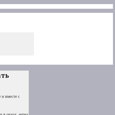
ать
 и вместе с
 в окнах, через