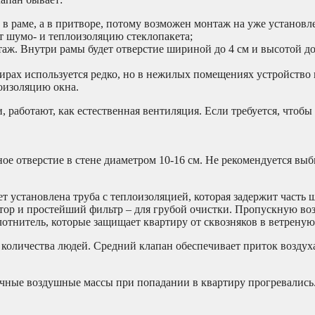
 в раме, а в притворе, потому возможен монтаж на уже установл
т шумо- и теплоизоляцию стеклопакета;
таж. Внутри рамы будет отверстие шириной до 4 см и высотой до 
тирах используется редко, но в нежилых помещениях устройство 
лоизоляцию окна.
, работают, как естественная вентиляция. Если требуется, чтоб
ое отверстие в стене диаметром 10-16 см. Не рекомендуется выби
т установлена труба с теплоизоляцией, которая задержит часть ш
лятор и простейший фильтр – для грубой очистки. Пропускную в
тнитель, которые защищает квартиру от сквозняков в ветреную
количества людей. Средний клапан обеспечивает приток воздуха 
ичные воздушные массы при попадании в квартиру прогревались