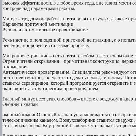
высокая эффективность в любое время года, вне зависимости о
контроль над параметрами работы.
Минус – трудоемкие работы почти во всех случаях, а также пр
Варианты приточной вентиляции
Ручное и автоматическое проветривание
Речь идет не о полноценной приточной вентиляции, а о попыт
решения, попробуйте эти самые простые.
Микропроветривание – есть почти в любом пластиковом окне. 
Ограничители открывания – примитивная конструкция, держит 
открывания
Автоматическое проветривание. Специалисты рекомендуют откр
почти невозможно, т.к. часто это делать некогда и некому. По
ставится сервопривод, который программируется открывать и за
окно.окно с автоматическим проветриванием
Главный минус всех этих способов – вместе с воздухом в квар
Оконный клапан
оконный клапанОконный клапан устанавливается на створке ок
телескопическим каналом. Воздухозаборник ставится снаружи,
это сквозная щель. Внутренний блок может оснащаться прост
В зависимости от конструкции и месту размещения оконный кл