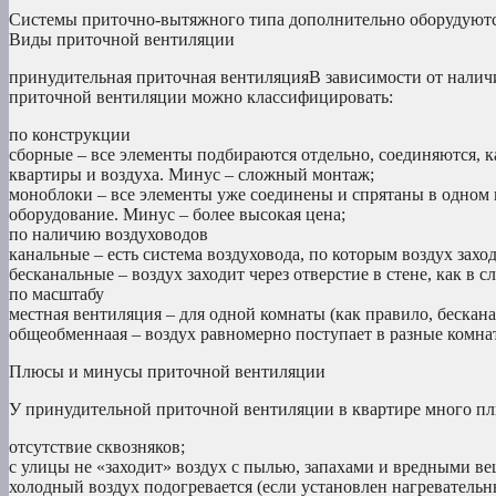
Системы приточно-вытяжного типа дополнительно оборудуютс
Виды приточной вентиляции
принудительная приточная вентиляцияВ зависимости от налич
приточной вентиляции можно классифицировать:
по конструкции
сборные – все элементы подбираются отдельно, соединяются, к
квартиры и воздуха. Минус – сложный монтаж;
моноблоки – все элементы уже соединены и спрятаны в одном 
оборудование. Минус – более высокая цена;
по наличию воздуховодов
канальные – есть система воздуховода, по которым воздух захо
бесканальные – воздух заходит через отверстие в стене, как в
по масштабу
местная вентиляция – для одной комнаты (как правило, бескан
общеобменнаая – воздух равномерно поступает в разные комнат
Плюсы и минусы приточной вентиляции
У принудительной приточной вентиляции в квартире много пл
отсутствие сквозняков;
с улицы не «заходит» воздух с пылью, запахами и вредными вещ
холодный воздух подогревается (если установлен нагревательн