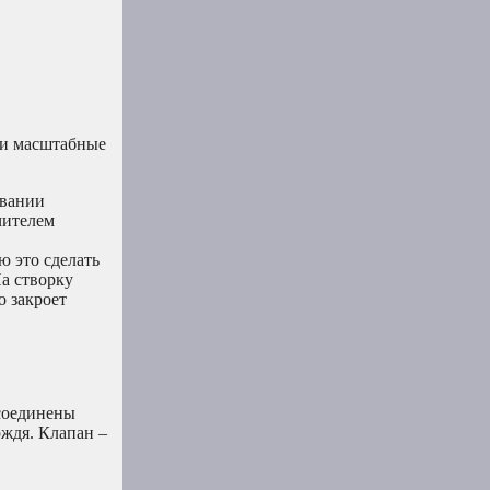
 и масштабные
ивании
чителем
ю это сделать
На створку
о закроет
 соединены
ождя. Клапан –