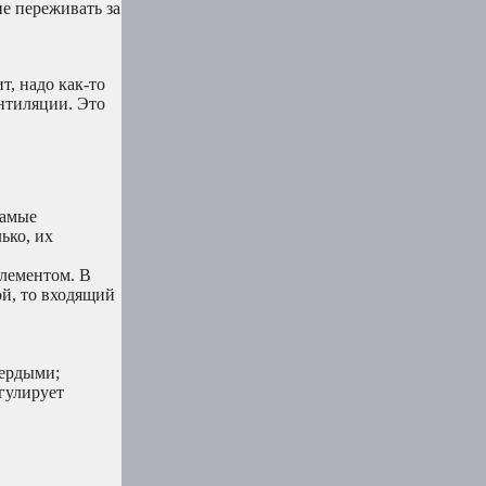
е переживать за
т, надо как-то
нтиляции. Это
самые
ько, их
лементом. В
й, то входящий
вердыми;
егулирует