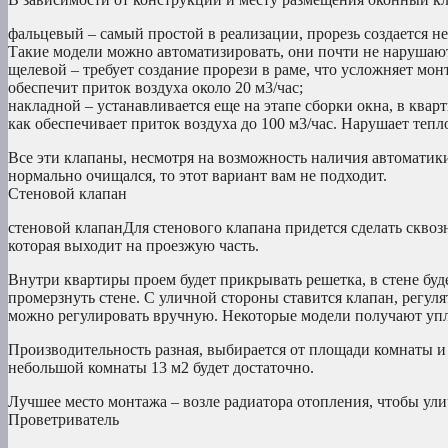
фальцевый – самый простой в реализации, прорезь создается не
Такие модели можно автоматизировать, они почти не нарушаю
щелевой – требует создание прорези в раме, что усложняет мон
обеспечит приток воздуха около 20 м3/час;
накладной – устанавливается еще на этапе сборки окна, в квар
как обеспечивает приток воздуха до 100 м3/час. Нарушает теп
Все эти клапаны, несмотря на возможность наличия автоматики
нормально очищался, то этот вариант вам не подходит.
Стеновой клапан
стеновой клапанДля стенового клапана придется сделать сквозн
которая выходит на проезжую часть.
Внутри квартиры проем будет прикрывать решетка, в стене буде
промерзнуть стене. С уличной стороны ставится клапан, регу
можно регулировать вручную. Некоторые модели получают упло
Производительность разная, выбирается от площади комнаты и 
небольшой комнаты 13 м2 будет достаточно.
Лучшее место монтажа – возле радиатора отопления, чтобы ул
Проветриватель