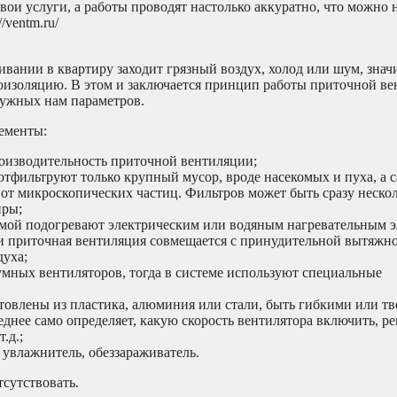
ои услуги, а работы проводят настолько аккуратно, что можно н
/ventm.ru/
ании в квартиру заходит грязный воздух, холод или шум, значи
моизоляцию. В этом и заключается принцип работы приточной ве
нужных нам параметров.
ементы:
роизводительность приточной вентиляции;
отфильтруют только крупный мусор, вроде насекомых и пуха, а 
 от микроскопических частиц. Фильтров может быть сразу нескол
иры;
имой подогревают электрическим или водяным нагревательным э
ли приточная вентиляция совмещается с принудительной вытяжно
духа;
мных вентиляторов, тогда в системе используют специальные
отовлены из пластика, алюминия или стали, быть гибкими или т
еднее само определяет, какую скорость вентилятора включить, р
.д.;
 увлажнитель, обеззараживатель.
сутствовать.