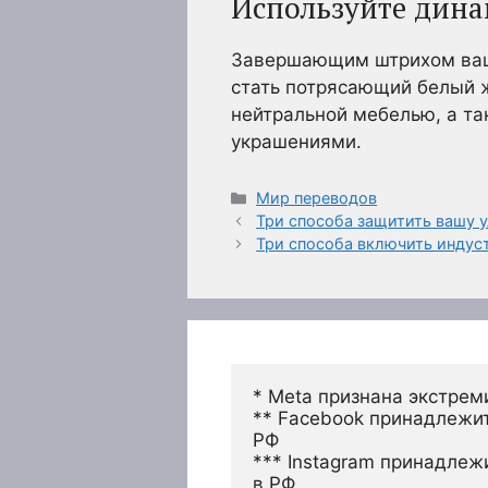
Используйте дин
Завершающим штрихом ваше
стать потрясающий белый ж
нейтральной мебелью, а та
украшениями.
Рубрики
Мир переводов
Три способа защитить вашу 
Три способа включить индус
* Meta признана экстрем
** Facebook принадлежит
РФ
*** Instagram принадлеж
в РФ 