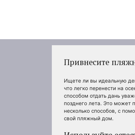
Перейти
к
содержимому
Привнесите пляжн
Ищете ли вы идеальную дек
что легко перенести на ос
способом отдать дань уваж
позднего лета. Это может 
несколько способов, с пом
свой пляжный дом.
Используйте есте