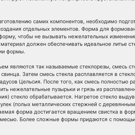
зготовлению самих компонентов, необходимо подгот
создания отдельных элементов. Форма для формова
форму, чтобы не вызывать нежелательных изменени
 материал должен обеспечивать идеальное литье ст
ии формы.
ем являются так называемые стеклорезы, смесь ст
и свинца. Затем смесь стекла расплавляется в стек
адусов Цельсия. После того, как смесь полностью р
лить нежелательные пузырьки и грязь из расплавленн
ния) стекло обрабатывается. Нагретое стекло выду
улек (полых металлических стержней с деревянны
аемая форма достигается вращением свистка в фор
смесью. Более сложные формы придаются с помощью