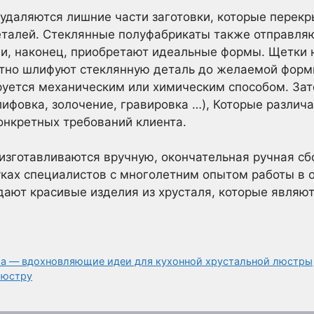
удаляются лишние части заготовки, которые перек
талей. Стеклянные полуфабрикаты также отправляю
ни, наконец, приобретают идеальные формы. Щетки 
ратно шлифуют стеклянную деталь до желаемой форм
руется механическим или химическим способом. За
ифовка, золочение, гравировка …), Которые различа
онкретных требований клиента.
зготавливаются вручную, окончательная ручная сбо
уках специалистов с многолетним опытом работы в о
дают красивые изделия из хрусталя, которые являю
ла — вдохновляющие идеи для кухонной хрустальной люстры
люстру