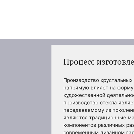
Перейти
к
содержимому
Процесс изготовл
Производство хрустальных 
напрямую влияет на форму
художественной деятельнос
производство стекла явля
передаваемому из поколени
являются традиционные мас
компонентов различных раз
современным дизайном гар