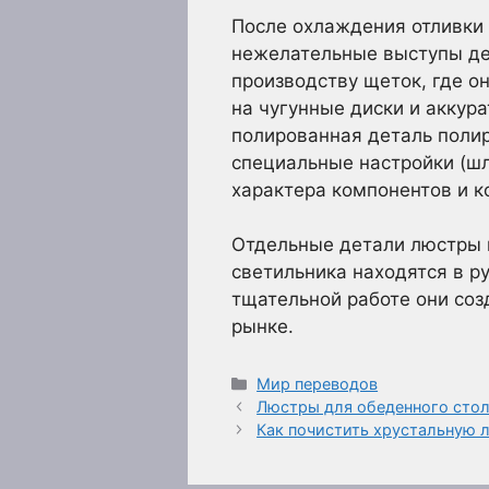
После охлаждения отливки 
нежелательные выступы де
производству щеток, где о
на чугунные диски и акку
полированная деталь поли
специальные настройки (шл
характера компонентов и к
Отдельные детали люстры и
светильника находятся в р
тщательной работе они соз
рынке.
Рубрики
Мир переводов
Люстры для обеденного сто
Как почистить хрустальную 