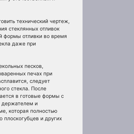
овить технический чертеж,
ния стеклянных отливок
й формы отливки во время
екла даже при
екольных песков,
ловаренных печах при
асплавится, следует
ого стекла. После
вается в готовые формы с
м держателем и
ме, которая полностью
 плоскогубцев и других