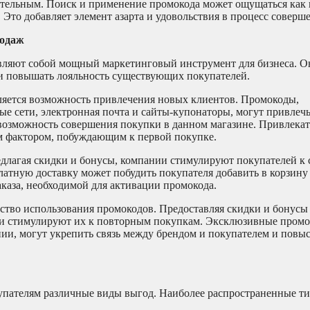
ательным. Поиск и применение промокода может ощущаться как 
 Это добавляет элемент азарта и удовольствия в процесс соверш
родаж
авляют собой мощный маркетинговый инструмент для бизнеса. 
и повышать лояльность существующих покупателей.
яется возможность привлечения новых клиентов. Промокоды,
ые сети, электронная почта и сайты-купонаторы, могут привлеч
 возможность совершения покупки в данном магазине. Привлека
м фактором, побуждающим к первой покупке.
длагая скидки и бонусы, компании стимулируют покупателей к
латную доставку может побудить покупателя добавить в корзину
каза, необходимой для активации промокода.
ство использования промокодов. Предоставляя скидки и бонус
 и стимулируют их к повторным покупкам. Эксклюзивные промо
и, могут укрепить связь между брендом и покупателем и повыс
упателям различные виды выгод. Наиболее распространенные т