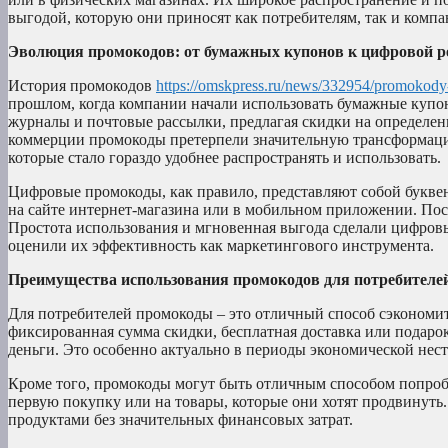
выгодой, которую они приносят как потребителям, так и компа
Эволюция промокодов: от бумажных купонов к цифровой р
История промокодов
https://omskpress.ru/news/332954/promokody
прошлом, когда компании начали использовать бумажные купон
журналы и почтовые рассылки, предлагая скидки на определен
коммерции промокоды претерпели значительную трансформац
которые стало гораздо удобнее распространять и использовать.
Цифровые промокоды, как правило, представляют собой букве
на сайте интернет-магазина или в мобильном приложении. Пос
Простота использования и мгновенная выгода сделали цифров
оценили их эффективность как маркетингового инструмента.
Преимущества использования промокодов для потребителе
Для потребителей промокоды – это отличный способ сэкономить
фиксированная сумма скидки, бесплатная доставка или подаро
деньги. Это особенно актуально в периоды экономической нест
Кроме того, промокоды могут быть отличным способом попроб
первую покупку или на товары, которые они хотят продвинуть
продуктами без значительных финансовых затрат.