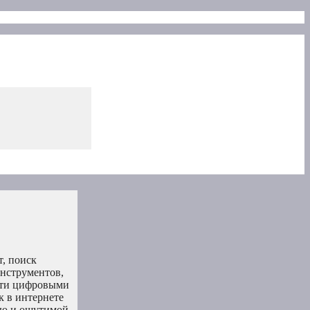
, поиск
инструментов,
сути цифровыми
к в интернете
тью и ощутимой