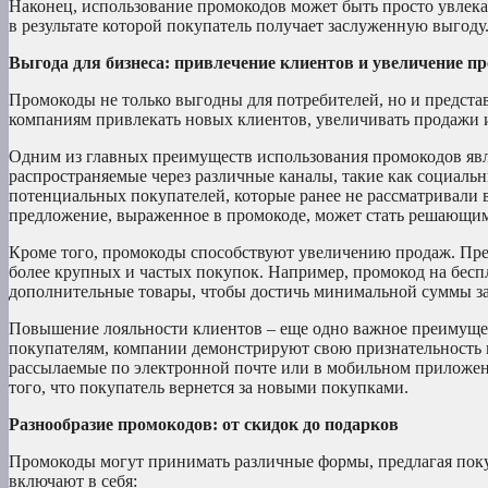
Наконец, использование промокодов может быть просто увлек
в результате которой покупатель получает заслуженную выгоду.
Выгода для бизнеса: привлечение клиентов и увеличение п
Промокоды не только выгодны для потребителей, но и предст
компаниям привлекать новых клиентов, увеличивать продажи 
Одним из главных преимуществ использования промокодов явл
распространяемые через различные каналы, такие как социальн
потенциальных покупателей, которые ранее не рассматривали
предложение, выраженное в промокоде, может стать решающи
Кроме того, промокоды способствуют увеличению продаж. Пре
более крупных и частых покупок. Например, промокод на бесп
дополнительные товары, чтобы достичь минимальной суммы за
Повышение лояльности клиентов – еще одно важное преимуще
покупателям, компании демонстрируют свою признательность
рассылаемые по электронной почте или в мобильном приложени
того, что покупатель вернется за новыми покупками.
Разнообразие промокодов: от скидок до подарков
Промокоды могут принимать различные формы, предлагая пок
включают в себя: