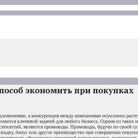
особ экономить при покупках
дложениями, а конкуренция между компаниями неуклонно растет
овится ключевой задачей для любого бизнеса. Одним из таких 
сятилетий, являются промокоды. Промокоды, будучи по своей 
скидку, бонус или другое преимущество при совершении покупо
популярность обусловлены простотой использования, доступнос