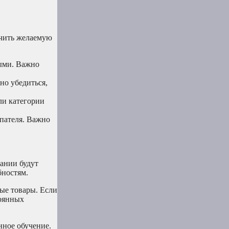
учить желаемую
ыми. Важно
но убедиться,
ли категории
пателя. Важно
ании будут
бностям.
ые товары. Если
тоянных
нное обучение.