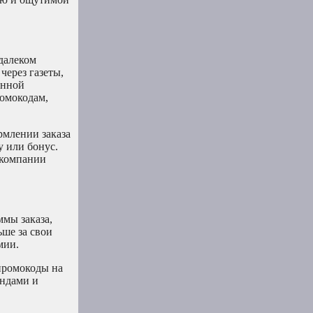
 далеком
через газеты,
онной
омокодам,
рмлении заказа
 или бонус.
 компании
ммы заказа,
ше за свои
мии.
промокоды на
ендами и