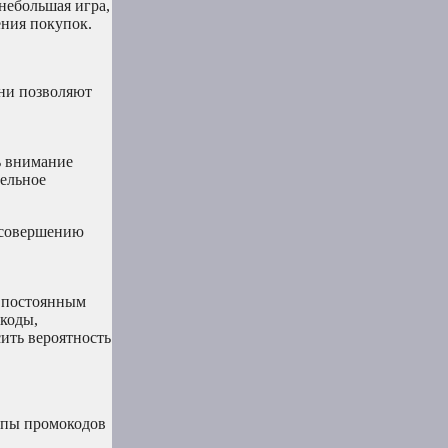
небольшая игра,
ения покупок.
Они позволяют
ь внимание
тельное
 совершению
ы постоянным
коды,
ить вероятность
ипы промокодов