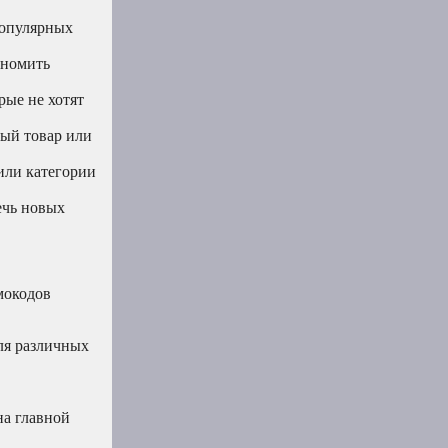
популярных
ономить
рые не хотят
ый товар или
или категории
ечь новых
мокодов
ля различных
на главной