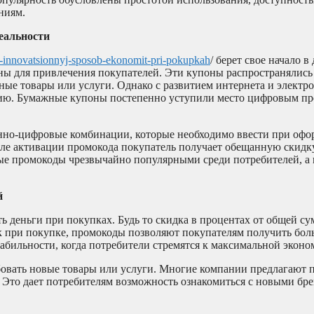
ниям.
еальности
-innovatsionnyj-sposob-ekonomit-pri-pokupkah
/ берет свое начало в
ы для привлечения покупателей. Эти купоны распространялись 
ные товары или услуги. Однако с развитием интернета и электр
ию. Бумажные купоны постепенно уступили место цифровым пр
нно-цифровые комбинации, которые необходимо ввести при офо
ле активации промокода покупатель получает обещанную скидку
ые промокоды чрезвычайно популярными среди потребителей, а
й
 деньги при покупках. Будь то скидка в процентах от общей су
к при покупке, промокоды позволяют покупателям получить боль
абильности, когда потребители стремятся к максимальной эконо
овать новые товары или услуги. Многие компании предлагают 
. Это дает потребителям возможность ознакомиться с новыми бр