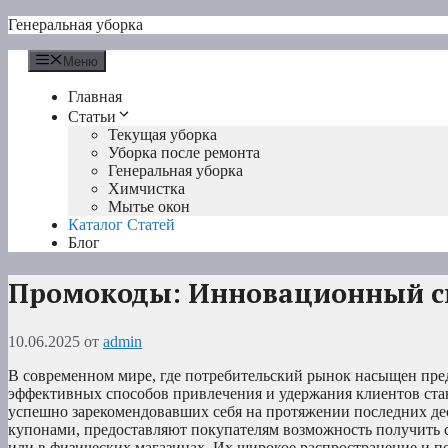
Перейти
Генеральная уборка
к
содержимому
Меню
Главная
Статьи
Текущая уборка
Уборка после ремонта
Генеральная уборка
Химчистка
Мытье окон
Каталог Статей
Блог
Промокоды: Инновационный сп
10.06.2025
от
admin
В современном мире, где потребительский рынок насыщен пре
эффективных способов привлечения и удержания клиентов стан
успешно зарекомендовавших себя на протяжении последних де
купонами, предоставляют покупателям возможность получить 
или в физических магазинах. Их широкое распространение и 