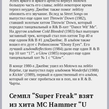
Успех яркого и яркого артиста вернул Motown
большую часть его славы; лейбл некоторое время
терпел неудачу. Джеймс также помог лейблу
обновить его звучание. Вслед за
Street Songs
он
выпустил еще один хит
Throwin’ Down
(1982),
ставший золотым хитом Throwin’ Down, который
породил танцевальный и R& B-хит “Dance Wit’ Me”.
На другом альбоме
Cold Blooded
(1983) был выпущен
заглавный трек, который стал поп-хитом Top 40 и
еще одним R& B #1 дляДжеймс. В альбом также
вошел его дуэт с Робинсоном “Ebony Eyes”. Его
лучший альбом
Reflections
(1984) дали еще один R & B
top 10 хит “17”, а Glow (1985) породил еще один
танцевальный хит № 1 с “Glow”.
В конце 1980-х Джеймс ушел из Motown на лейбл
Reprise, где выпустил пару альбомов
Wonderful
(1988)
и
Kickin
‘ (1989), первый и единственный его альбом,
который не смог пробиться ни в поп, ни в R & B.
Чарты.
Семпл “Super Freak” взят
из хита MC Hammer “U