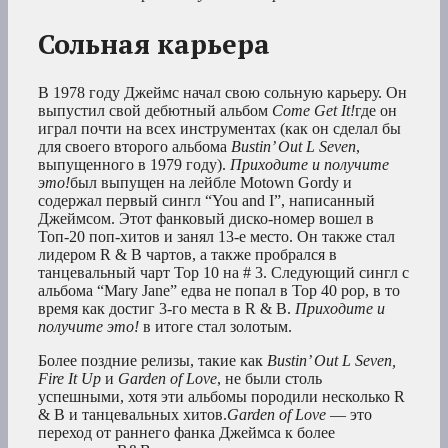
Сольная карьера
В 1978 году Джеймс начал свою сольную карьеру. Он
выпустил свой дебютный альбом
Come Get It!
где он
играл почти на всех инструментах (как он сделал бы
для своего второго альбома
Bustin’ Out L Seven
,
выпущенного в 1979 году).
Приходите и получите
это!
был выпущен на лейбле Motown Gordy и
содержал первый сингл “You and I”, написанный
Джеймсом. Этот фанковый диско-номер вошел в
Топ-20 поп-хитов и занял 13-е место. Он также стал
лидером R & B чартов, а также пробрался в
танцевальный чарт Top 10 на # 3. Следующий сингл с
альбома “Mary Jane” едва не попал в Top 40 pop, в то
время как достиг 3-го места в R & B.
Приходите и
получите это!
в итоге стал золотым.
Более поздние релизы, такие как
Bustin’ Out L Seven,
Fire It Up
и
Garden of Love
, не были столь
успешными, хотя эти альбомы породили несколько R
& B и танцевальных хитов.
Garden of Love
— это
переход от раннего фанка Джеймса к более