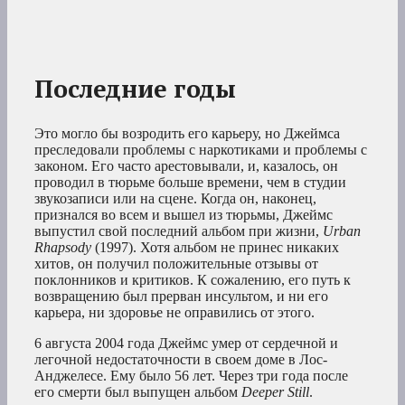
Последние годы
Это могло бы возродить его карьеру, но Джеймса
преследовали проблемы с наркотиками и проблемы с
законом. Его часто арестовывали, и, казалось, он
проводил в тюрьме больше времени, чем в студии
звукозаписи или на сцене. Когда он, наконец,
признался во всем и вышел из тюрьмы, Джеймс
выпустил свой последний альбом при жизни,
Urban
Rhapsody
(1997). Хотя альбом не принес никаких
хитов, он получил положительные отзывы от
поклонников и критиков. К сожалению, его путь к
возвращению был прерван инсультом, и ни его
карьера, ни здоровье не оправились от этого.
6 августа 2004 года Джеймс умер от сердечной и
легочной недостаточности в своем доме в Лос-
Анджелесе. Ему было 56 лет. Через три года после
его смерти был выпущен альбом
Deeper Still
.