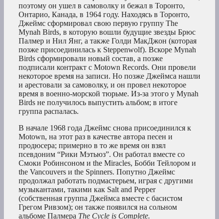
поэтому он ушел в самоволку и бежал в Торонто,
Онтарио, Канада, в 1964 году. Находясь в Торонто,
Джеймс сформировал свою первую группу The
Mynah Birds, в которую вошли будущие звезды Брюс
Палмер и Нил Янг, а также Голди МакДжон (которая
позже присоединилась к Steppenwolf). Вскоре Mynah
Birds сформировали новый состав, а позже
подписали контракт с Motown Records. Они провели
некоторое время на записи. Но позже Джеймса нашли
и арестовали за самоволку, и он провел некоторое
время в военно-морской тюрьме. Из-за этого у Mynah
Birds не получилось выпустить альбом; в итоге
группа распалась.
В начале 1968 года Джеймс снова присоединился к
Motown, на этот раз в качестве автора песен и
продюсера; примерно в то же время он взял
псевдоним “Рики Мэтьюз”. Он работал вместе со
Смоки Робинсоном и the Miracles, Бобби Тейлором и
the Vancouvers и the Spinners. Попутно Джеймс
продолжал работать подмастерьем, играя с другими
музыкантами, такими как Salt and Pepper
(собственная группа Джеймса вместе с басистом
Грегом Ривзом); он также появился на сольном
альбоме Палмера
The Cycle is Complete.