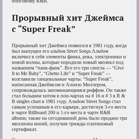
попсовому R&B.
Прорывный хит Джеймса
с “Super Freak”
Прорывный хит Джеймса появился в 1981 году, когда
был выпущен его альбом
Street Songs
.Альбом
включил в себя элементы фанка, рока, электроники и
новой волны, которые породили новый мюзикл под
названием “панк-фанк”. Все его три сингла — “Give
It to Me Baby”, “Ghetto Life” и “Super Freak” —
возглавили танцевальные чарты. “Super Freak”,
написанная Джеймсом и Алонзо Миллером,
сопровождалась запоминающимся риффом. Он также
стал большим хитом в поп-чартах на # 16 и # 3 в R &
B singles chart в 1981 году. Альбом Street Songs стал
самым успешным в его карьере, достигнув 3-го места
в чарте Billboard 200 и 1-го места в чарте R&B
albums; также на сегодняшний день было продано три
миллиона копий, получив трижды платиновый
сертификат.