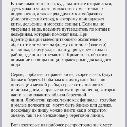
В зависимости от того, куда вы хотите отправиться,
здесь можно увидеть множество замечательных
видов китов, а также ряд других китообразных
(биологический отряд, к которому принадлежат
киты, дельфины и морские свиньи). Если вы не
уверены в виде, возьмите путеводитель по китам и
дельфинам, который поможет вам. При
идентификации млекопитающего обязательно
обратите внимание на форму спинного (заднего)
плавника, форму удара, длину, цвет, время года и
район, где они встречаются. Кроме того, обратите
внимание на виды пищи, характерные для каждого
вида.
Серые, горбатые и правые киты, скорее всего, будут
ближе к берегу. Горбатым китам нужны большие
популяции мелкой рыбы, серые киты питаются
илистым дном, а правые киты ищут копепод, которые
часто размножаются вблизи береговой
линии. Любители криля, такие как финвалы, голубые
и малые полосатики, могут быть близко или далеко,
поскольку их пищу можно найти как в открытом
океане, так и на мелководье у береговой линии.
Вот некоторые из наиболее распространенных мест