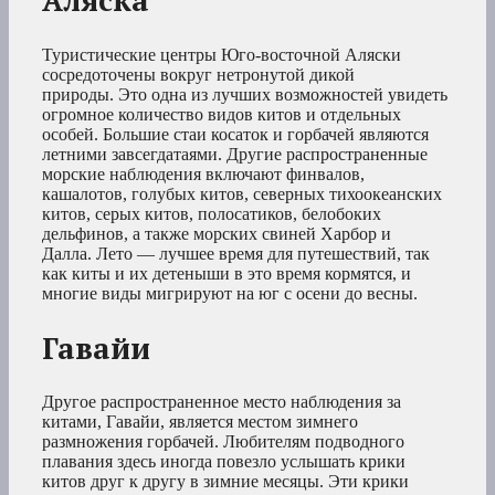
Аляска
Туристические центры Юго-восточной Аляски
сосредоточены вокруг нетронутой дикой
природы. Это одна из лучших возможностей увидеть
огромное количество видов китов и отдельных
особей. Большие стаи косаток и горбачей являются
летними завсегдатаями. Другие распространенные
морские наблюдения включают финвалов,
кашалотов, голубых китов, северных тихоокеанских
китов, серых китов, полосатиков, белобоких
дельфинов, а также морских свиней Харбор и
Далла. Лето — лучшее время для путешествий, так
как киты и их детеныши в это время кормятся, и
многие виды мигрируют на юг с осени до весны.
Гавайи
Другое распространенное место наблюдения за
китами, Гавайи, является местом зимнего
размножения горбачей. Любителям подводного
плавания здесь иногда повезло услышать крики
китов друг к другу в зимние месяцы. Эти крики