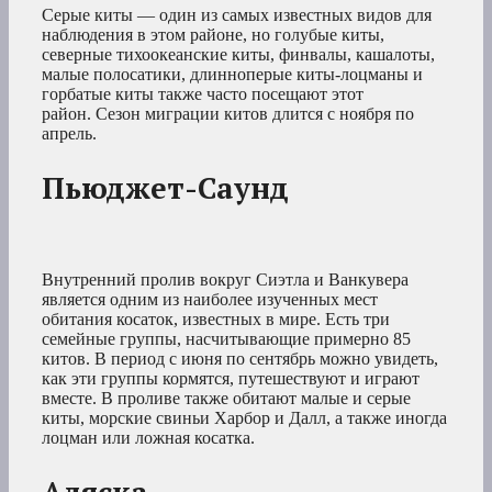
Серые киты — один из самых известных видов для
наблюдения в этом районе, но голубые киты,
северные тихоокеанские киты, финвалы, кашалоты,
малые полосатики, длинноперые киты-лоцманы и
горбатые киты также часто посещают этот
район. Сезон миграции китов длится с ноября по
апрель.
Пьюджет-Саунд
Внутренний пролив вокруг Сиэтла и Ванкувера
является одним из наиболее изученных мест
обитания косаток, известных в мире. Есть три
семейные группы, насчитывающие примерно 85
китов. В период с июня по сентябрь можно увидеть,
как эти группы кормятся, путешествуют и играют
вместе. В проливе также обитают малые и серые
киты, морские свиньи Харбор и Далл, а также иногда
лоцман или ложная косатка.