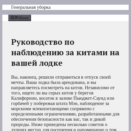
Перейти
Генеральная уборка
к
содержимому
Меню
Руководство по
наблюдению за китами на
вашей лодке
Вы, наконец, решили отправиться в отпуск своей
мечты. Ваша лодка была арендована, и вы
направляетесь посмотреть на китов. Независимо от
того, ищете ли вы серых китов у берегов
Калифорнии, косаток в заливе Пьюджет-Саунд или
горбачей у побережья штата Мэн, наблюдение за
морскими млекопитающими сопряжено с
определенными ограничениями, разработанными для
обеспечения безопасности как вас, так и дикой
природы. Ниже приведены несколько советов о
лучших местах для посещения и напоминание о том,