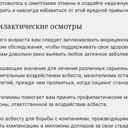
готовьтесь к симптомам отмены и создайте надежну
рить и навсегда избавиться от этой вредной привыч
илактические осмотры
го возраста вам следует запланировать медицинск
ие обследования, чтобы поддерживать свое здоров
чам довольно рано выявить любое затяжное заболев
ешающее значение для лечения различных серьезных
ительным воздействием асбеста, мезотелиома остае
летий, прежде чем проявиться, когда пациент стано
телиомы помогает вам принять профилактические ме
оны, ответственной за воздействие асбеста.
по асбесту для борьбы с компаниями, производящ
ть компенсацию в миллионы долларов за свои стра