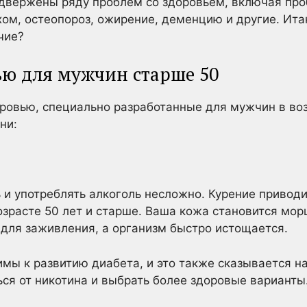
двержены ряду проблем со здоровьем, включая про
хом, остеопороз, ожирение, деменцию и другие. Ита
чие?
ью для мужчин старше 50
оровью, специально разработанные для мужчин в воз
ни:
ь и употреблять алкоголь несложно. Курение приво
озрасте 50 лет и старше. Ваша кожа становится м
для заживления, а организм быстро истощается.
имы к развитию диабета, и это также сказывается н
ся от никотина и выбрать более здоровые варианты