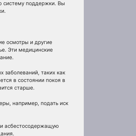
ю систему поддержки. Вы
ки.
ие осмотры и другие
ье. Эти медицинские
ание.
 заболеваний, таких как
тся в состоянии покоя в
вится старше.
ры, например, подать иск
ими асбестосодержащую
дания.