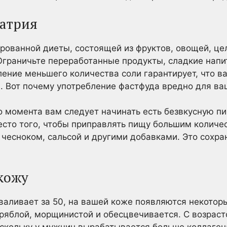
натрия
ованной диеты, состоящей из фруктов, овощей, це
Ограничьте переработанные продукты, сладкие напи
ление меньшего количества соли гарантирует, что 
. Вот почему употребление фастфуда вредно для ва
ого момента вам следует начинать есть безвкусную 
сто того, чтобы приправлять пищу большим количе
с чесноком, сальсой и другими добавками. Это сохр
 кожу
еваливает за 50, на вашей коже появляются некотор
дряблой, морщинистой и обесцвечивается. С возраст
оскольку у мужчин вырабатывается больше коллагена