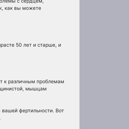
блемы с сердцем,
к, как вы можете
расте 50 лет и старше, и
дит к различным проблемам
орщинистой, мышцам
а вашей фертильности. Вот
.