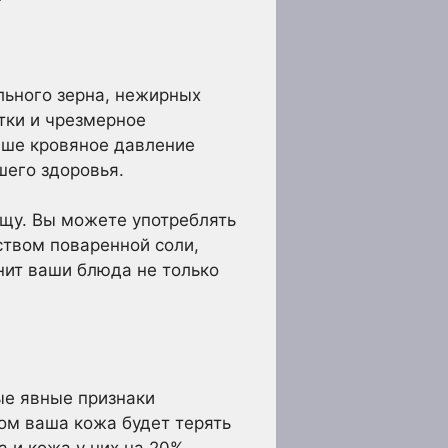
льного зерна, нежирных
тки и чрезмерное
ваше кровяное давление
шего здоровья.
пищу. Вы можете употреблять
ством поваренной соли,
анит ваши блюда не только
ые явные признаки
ом ваша кожа будет терять
 и кожа у них на 20%