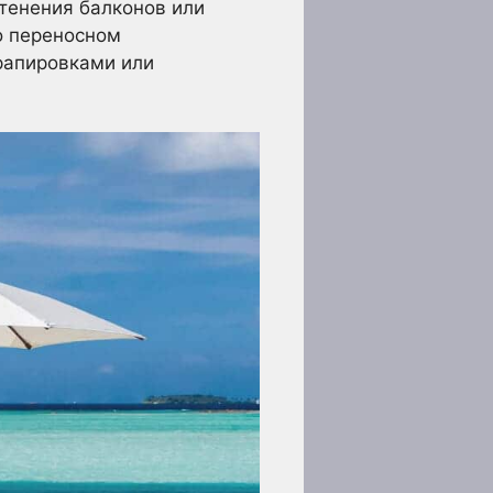
атенения балконов или
о переносном
рапировками или