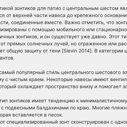
икой зонтиков для патио с центральным шестом яв
ся от верхней части навеса до крепежного основан
асти, соединенные вместе. Важно отметить, что зон
лизированы с помощью мобильного или стационарно
ичных зонтиков, и он существует уже давно. Этот т
от прямых солнечных лучей, но отраженное или ра
т общую защиту от тени [Slevin 2014]. В категории
антов.
 самый популярный стиль центрального шестового зо
у с чистым краем. Некоторые навесы имеют венти
который охлаждает пространство внизу и помогает 
 тип зонтиков имеет тенденцию к минималистичному
 с подвесными балдахинами по краю. Многие пляжн
орая вставляется в песок.
тот специализированный зонт сконструирован с одно