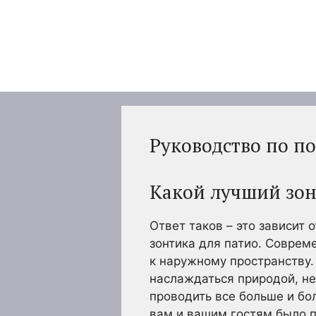
Перейти
к
содержимому
Руководство по п
Какой лучший зон
Ответ таков – это зависит 
зонтика для патио. Соврем
к наружному пространству
наслаждаться природой, не
проводить все больше и бо
вам и вашим гостям было 