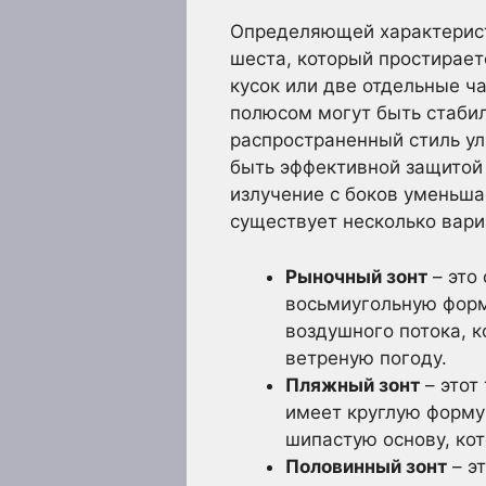
Определяющей характерист
шеста, который простирает
кусок или две отдельные ч
полюсом могут быть стаби
распространенный стиль ул
быть эффективной защитой 
излучение с боков уменьшае
существует несколько вари
Рыночный зонт
– это
восьмиугольную форм
воздушного потока, 
ветреную погоду.
Пляжный зонт
– этот
имеет круглую форму
шипастую основу, кот
Половинный зонт
– э