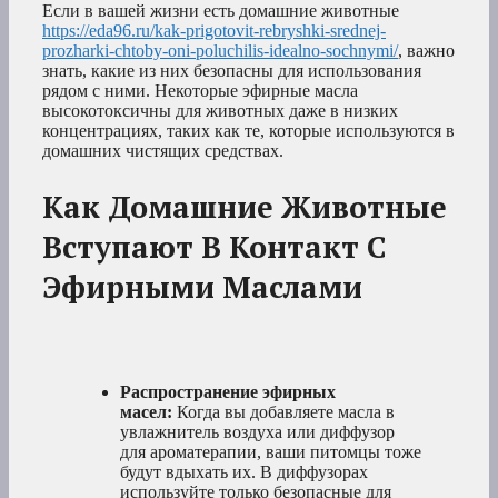
Если в вашей жизни есть домашние животные
https://eda96.ru/kak-prigotovit-rebryshki-srednej-
prozharki-chtoby-oni-poluchilis-idealno-sochnymi/
, важно
знать, какие из них безопасны для использования
рядом с ними. Некоторые эфирные масла
высокотоксичны для животных даже в низких
концентрациях, таких как те, которые используются в
домашних чистящих средствах.
Как Домашние Животные
Вступают В Контакт С
Эфирными Маслами
Распространение эфирных
масел:
Когда вы добавляете масла в
увлажнитель воздуха или диффузор
для ароматерапии, ваши питомцы тоже
будут вдыхать их. В диффузорах
используйте только безопасные для