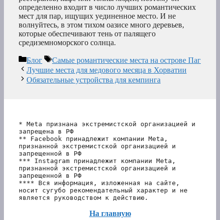
определенно входит в число лучших романтических
мест для пар, ищущих уединенное место. И не
волнуйтесь, в этом тихом оазисе много деревьев,
которые обеспечивают тень от палящего
средиземноморского солнца.
Рубрики
Метки
Блог
Самые романтические места на острове Паг
Лучшие места для медового месяца в Хорватии
Обязательные устройства для кемпинга
* Meta признана экстремистской организацией и 
запрещена в РФ
** Facebook принадлежит компании Meta, 
признанной экстремистской организацией и 
запрещенной в РФ
*** Instagram принадлежит компании Meta, 
признанной экстремистской организацией и 
запрещенной в РФ 
**** Вся информация, изложенная на сайте, 
носит сугубо рекомендательный характер и не 
является руководством к действию.
На главную