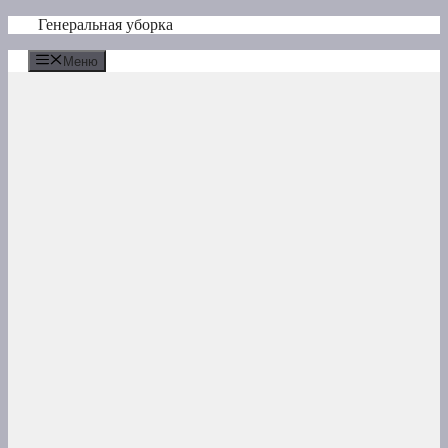
Перейти
Генеральная уборка
к
содержимому
Меню