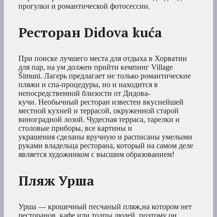
прогулки и романтической фотосессии.
Ресторан Didova kuća
При поиске лучшего места для отдыха в Хорватии
для пар, на ум должен прийти кемпинг Village
Šimuni. Лагерь предлагает не только романтические
пляжи и спа-процедуры, но и находится в
непосредственной близости от Дидова-
кучи. Необычный ресторан известен вкуснейшей
местной кухней и террасой, окруженной старой
виноградной лозой. Чудесная терраса, тарелки и
столовые приборы, все картины и
украшения сделаны вручную и расписаны умелыми
руками владельца ресторана, который на самом деле
является художником с высшим образованием!
Пляж Урша
Урша — крошечный песчаный пляж,на котором нет
ресторанов, кафе или толпы людей, поэтому он