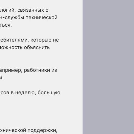
логий, связанных с
йн-службы технической
ться.
ебителями, которые не
можность объяснить
апример, работники из
й.
асов в неделю, большую
ехнической поддержки,