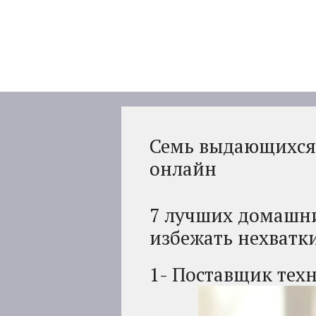
Перейти
к
содержимому
Семь выдающихся
онлайн
7 лучших домашни
избежать нехватки
1- Поставщик тех