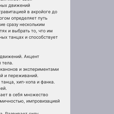
вных движений
гравитацией в акройоге до
огом определяет путь
ние сразу нескольким
ях и выбрать то, что им
ных танцах и способствует
 движений. Акцент
 тела.
 канонов и экспериментами
й и переживаний.
танца, хип-хопа и фанка.
ей.
ает в себя множество
итмичностью, импровизацией
а. Развивает силу,