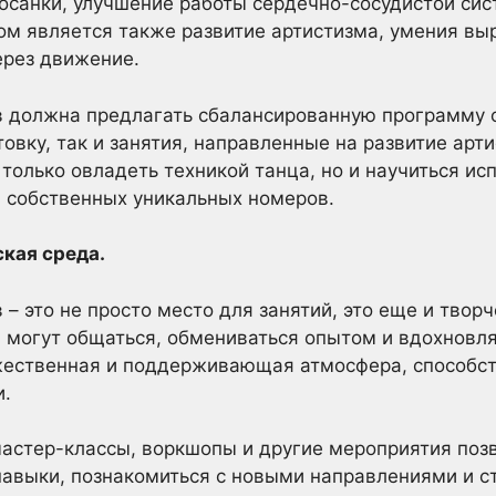
осанки, улучшение работы сердечно-сосудистой си
ом является также развитие артистизма, умения вы
ерез движение.
 должна предлагать сбалансированную программу 
овку, так и занятия, направленные на развитие арт
только овладеть техникой танца, но и научиться ис
 собственных уникальных номеров.
ская среда.
– это не просто место для занятий, это еще и творч
могут общаться, обмениваться опытом и вдохновлят
жественная и поддерживающая атмосфера, способс
и.
мастер-классы, воркшопы и другие мероприятия поз
авыки, познакомиться с новыми направлениями и ст