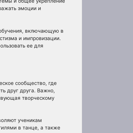
стемы и общее укрепление
ражать эмоции и
обучения, включающую в
истизма и импровизации.
пользовать ее для
еское сообщество, где
ь друг друга. Важно,
твующая творческому
воляют ученикам
илями в танце, а также