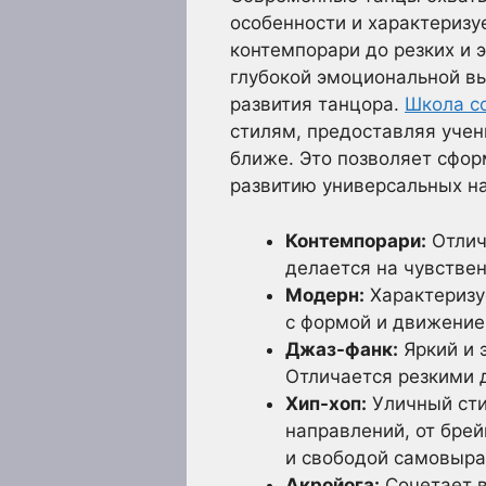
особенности и характеризу
контемпорари до резких и 
глубокой эмоциональной в
развития танцора.
Школа с
стилям, предоставляя учен
ближе. Это позволяет сфор
развитию универсальных н
Контемпорари:
Отлич
делается на чувстве
Модерн:
Характеризу
с формой и движение
Джаз-фанк:
Яркий и 
Отличается резкими 
Хип-хоп:
Уличный сти
направлений, от брей
и свободой самовыр
Акройога:
Сочетает в