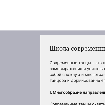
Перейти
к
содержимому
Школа современны
Современные танцы – это н
самовыражения и уникальны
собой сложную и многогра
танцора и формирование ег
I. Многообразие направлени
Современные танцы охваты