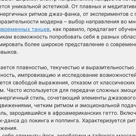
ется уникальной эстетикой. От плавных и медитати
энергичных ритмов джаз-фанка, от экспериментов с 
ыразительности модерна – выбор направления во мн
овременных танцев
, как правило, предлагает обуче
икам возможность попробовать себя в разных област
мировать более широкое представление о современ
авыков.
ается плавностью, текучестью и выразительностью
нность, импровизацию и исследование возможностей
ется свободой выражения, отказом от классических
м. Часто используется для передачи сложных эмоци
энергичный стиль, сочетающий элементы джазового 
движениями, четким ритмом и эмоциональной подач
ль, зародившийся в афроамериканских гетто. Включ
к-данса до локинга и поппинга. Характеризуется р
ажения.
 себе элементы йоги, акробатики и тайского массаж