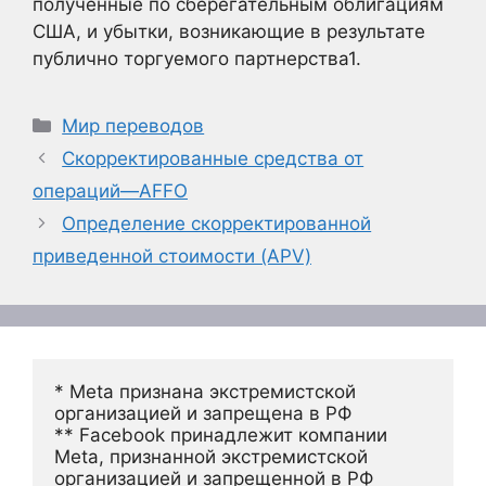
полученные по сберегательным облигациям
США, и убытки, возникающие в результате
публично торгуемого партнерства1
.
Рубрики
Мир переводов
Скорректированные средства от
операций—AFFO
Определение скорректированной
приведенной стоимости (APV)
* Meta признана экстремистской 
организацией и запрещена в РФ
** Facebook принадлежит компании 
Meta, признанной экстремистской 
организацией и запрещенной в РФ