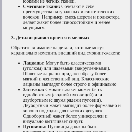
юбками из легких тканей.
Смесовые ткани:
Сочетают в себе
преимущества натуральных и синтетических
волокон. Например, смесь шерсти и полиэстера
делает жакет более износостойким и менее
мнущимся.
3. Детали: дьявол кроется в мелочах
Обратите внимание на детали, которые могут
кардинально изменить внешний вид смокинг-жакета:
Лацканы:
Могут быть классическими
(уголком) или шалевыми (закругленными).
Шалевые лацканы придают образу более
мягкий и женственный вид. Классические
лацканы выглядят более строго и официально.
Застежка:
Смокинг-жакет может быть
однобортным (с одной пуговицей) или
двубортным (с двумя рядами пуговиц).
Двубортный жакет выглядит более формально и
хорошо подходит для высоких девушек.
Однобортный жакет более универсален и
визуально вытягивает силуэт.
Пуговицы:
Пуговицы должны быть
качественными и соответствовать стилю