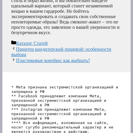
стиль и образ жизни, и вы обязательно найдете
идеальный вариант, который станет незаменимой
вещью в вашем гардеробе. Не бойтесь
экспериментировать и создавать свои собственные
неповторимые образы! Ведь смокинг-жакет – это не
просто одежда, это заявление о вашей уверенности и
безупречном вкусе.
Рубрики
Каталог Статей
Принтер кондитерский пищевой: особенности
выбора
Пластиковые коробки: как выбрать?
* Meta признана экстремистской организацией и 
запрещена в РФ
** Facebook принадлежит компании Meta, 
признанной экстремистской организацией и 
запрещенной в РФ
*** Instagram принадлежит компании Meta, 
признанной экстремистской организацией и 
запрещенной в РФ 
**** Вся информация, изложенная на сайте, 
носит сугубо рекомендательный характер и не 
является руководством к действию.