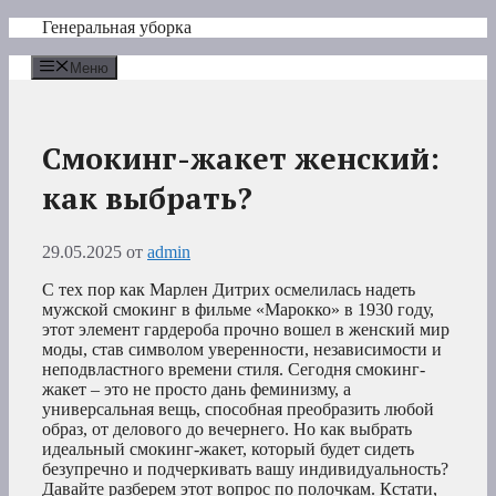
Перейти
Генеральная уборка
к
содержимому
Меню
Смокинг-жакет женский:
как выбрать?
29.05.2025
от
admin
С тех пор как Марлен Дитрих осмелилась надеть
мужской смокинг в фильме «Марокко» в 1930 году,
этот элемент гардероба прочно вошел в женский мир
моды, став символом уверенности, независимости и
неподвластного времени стиля. Сегодня смокинг-
жакет – это не просто дань феминизму, а
универсальная вещь, способная преобразить любой
образ, от делового до вечернего. Но как выбрать
идеальный смокинг-жакет, который будет сидеть
безупречно и подчеркивать вашу индивидуальность?
Давайте разберем этот вопрос по полочкам. Кстати,