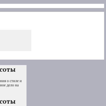
асоты
ния о стиле и
ное дело на
асоты