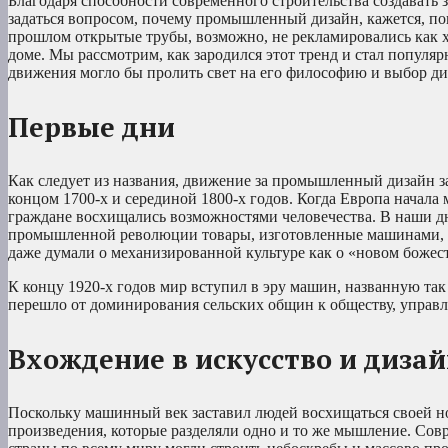
Благодаря способности современного строительства создавать
задаться вопросом, почему промышленный дизайн, кажется, пов
прошлом открытые трубы, возможно, не рекламировались как 
доме. Мы рассмотрим, как зародился этот тренд и стал популяр
движения могло бы пролить свет на его философию и выбор ди
Первые дни
Как следует из названия, движение за промышленный дизайн 
концом 1700-х и серединой 1800-х годов. Когда Европа начала 
граждане восхищались возможностями человечества. В наши д
промышленной революции товары, изготовленные машинами, бы
даже думали о механизированной культуре как о «новом божес
К концу 1920-х годов мир вступил в эру машин, названную так
перешло от доминирования сельских общин к обществу, управ
Вхождение в искусство и диза
Поскольку машинный век заставил людей восхищаться своей нов
произведения, которые разделяли одно и то же мышление. Сов