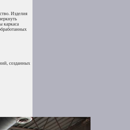
ство. Изделия
черкнуть
ы каркаса
еобработанных
ний, созданных