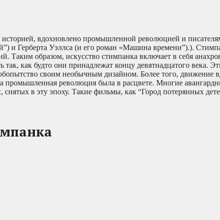
й историей, вдохновлено промышленной революцией и писателя
й”) и Герберта Уэллса (и его роман «Машина времени”).). Стимпа
ий. Таким образом, искусство стимпанка включает в себя анахр
ь так, как будто они принадлежат концу девятнадцатого века. Эт
юбопытство своим необычным дизайном. Более того, движение 
да промышленная революция была в расцвете. Многие авангард
 снятых в эту эпоху. Такие фильмы, как “Город потерянных дет
импанка