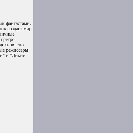
ми-фантастами,
нк создает мир,
оничные
и ретро-
вдохновлено
ные режиссеры
ей” и “Дикий