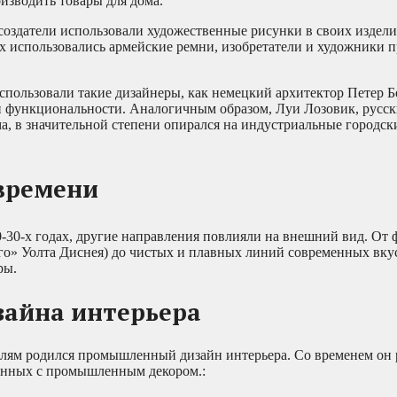
изводить товары для дома.
создатели использовали художественные рисунки в своих издели
х использовались армейские ремни, изобретатели и художники 
пользовали такие дизайнеры, как немецкий архитектор Петер Б
ы и функциональности. Аналогичным образом, Луи Лозовик, русс
ма, в значительной степени опирался на индустриальные городск
 времени
-30-х годах, другие направления повлияли на внешний вид. От 
его» Уолта Диснея) до чистых и плавных линий современных вк
ры.
айна интерьера
лям родился промышленный дизайн интерьера. Со временем он р
занных с промышленным декором.: