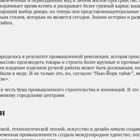
 законченный и первозданный вид в любом жилом пространстве,
орачивает время вспять и раскрывает более грязный каркас ваше
хороший выбор декора, но теперь они представленыцентральные
ным стилем, которым он является сегодня. Знание истории и раз
зайна.
зародилось в результате промышленной революции, которая про
массово производить товары и строить более крупные и прочные 
ни владение изделием ручной работы может быть роскошным, но
ли в моде. И не только это, но, согласно “Нью-Йорк таймс”, 
тве».
 в честь бума промышленного строительства и инноваций. В это
ляемому городскими центрами.
йн
ой, технологической эпохой, искусство и дизайн начали создав
ременная промышленность создала международное единство, пос