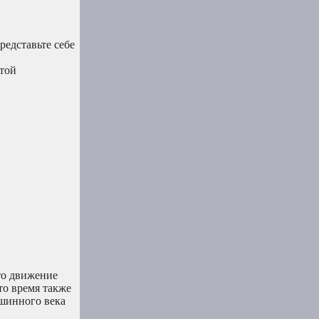
едставьте себе
этой
то движение
то время также
ашинного века