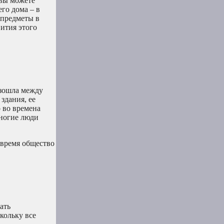
 вы можете
го дома – в
 предметы в
вития этого
изошла между
здания, ее
 во времена
многие люди
 время общество
ать
кольку все