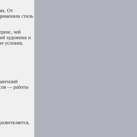
ях. От
применяли стиль
еренс, чей
кий художник и
ие условия,
фантазий
усов — работы
азветвляется,