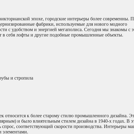
икторианской эпохе, городские интерьеры более современны. Пр
дернизированные фабрики, используемые для нового модного
сти с удобством и энергией мегаполиса. Сегодня мы знакомы с 
т в себя лофты и другие подобные промышленные объекты.
рубы и стропила
 относится к более старому стилю промышленного дизайна. Э
улярным) и было влиятельным стилем дизайна в 1940-х годах. В э
ь спрос, соответствующий скорости производства. Интерьеры м
и элементами.