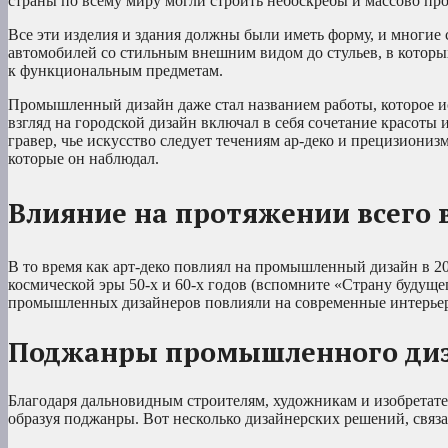
страны по всему миру могли строить небоскребы и массово про
Все эти изделия и здания должны были иметь форму, и многие 
автомобилей со стильным внешним видом до стульев, в которы
к функциональным предметам.
Промышленный дизайн даже стал названием работы, которое ис
взгляд на городской дизайн включал в себя сочетание красот
гравер, чье искусство следует течениям ар-деко и прецизиониз
которые он наблюдал.
Влияние на протяжении всего
В то время как арт-деко повлиял на промышленный дизайн в 20
космической эры 50-х и 60-х годов (вспомните «Страну будущ
промышленных дизайнеров повлияли на современные интерье
Поджанры промышленного диз
Благодаря дальновидным строителям, художникам и изобретате
образуя поджанры. Вот несколько дизайнерских решений, свя