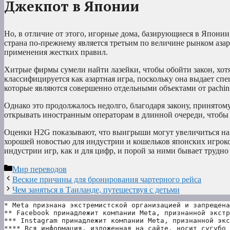
Джекпот в Японии
Но, в отличие от этого, игорные дома, базирующиеся в Японии,
страна по-прежнему является третьим по величине рынком азар
применения жестких правил.
Хитрые фирмы сумели найти лазейки, чтобы обойти закон, хотя
классифицируется как азартная игра, поскольку она выдает с
которые являются совершенно отдельными объектами от pachink
Однако это продолжалось недолго, благодаря закону, принятому
открывать иностранным операторам в длинной очереди, чтобы 
Оценки H2G показывают, что выигрыши могут увеличиться на ц
хорошей новостью для индустрии и кошельков японских игрок
индустрии игр, как и для цифр, и порой за ними бывает трудно
Рубрики
Мир переводов
Веские причины для бронирования чартерного рейса
Чем заняться в Таиланде, путешествуя с детьми
* Meta признана экстремистской организацией и запрещена
** Facebook принадлежит компании Meta, признанной экстр
*** Instagram принадлежит компании Meta, признанной экс
**** Вся информация, изложенная на сайте, носит сугубо 