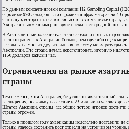
По данным консалтинговой компании H2 Gambling Capital (H2G
огромные 990 долларов. Это огромная цифра, которая на 40 про
Сингапур, который занял второе место в этом списке стран, гд
Австралии также примерно вдвое превышает средний показател
В Австралии наиболее популярной формой азартных игр являют
распространены в Австралии больше, чем где-либо еще в мире. 
легальны на многих других рынках по всему миру, размеры ста
Австралии. Эта страна начала дерегулировать игорную индустри
1150 долларов каждый час.
Ограничения на рынке азартны
страны
Тем не менее, хотя Австралия, безусловно, является прибыльн
расширения, поскольку население в 23 миллиона человек дела
Штатов Америки, страны, где общие потери игроков достигли 
страны огромен.
Только в прошлом году американцы нелегально поставили на 
страны удалось сохранить рост отрасли на устойчивом уровне, 