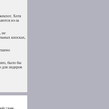
жекпот. Хотя
аются из-за
, не
альных киосках,
решено
чно, было бы
 для лидеров
ействию.