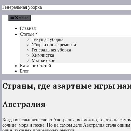
Перейти
Генеральная уборка
к
содержимому
Меню
Главная
Статьи
Текущая уборка
Уборка после ремонта
Генеральная уборка
Химчистка
Мытье окон
Каталог Статей
Блог
Страны, где азартные игры на
Австралия
Когда вы слышите слово Австралия, возможно, то, что на само
солнца, моря и песка. Но на самом деле Австралия стала одним
один из самых прибыльных рынков.