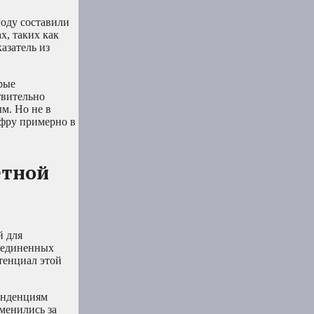
году составили
х, таких как
азатель из
рые
твительно
м. Но не в
ифру примерно в
етной
й для
Соединенных
тенциал этой
енденциям
зменились за