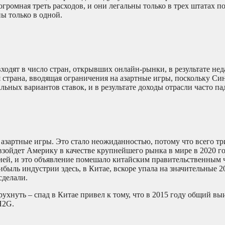
громная треть расходов, и они легальны только в трех штатах п
ы только в одной.
ходят в число стран, открывших онлайн-рынки, в результате не
 страна, вводящая ограничения на азартные игры, поскольку Си
льных вариантов ставок, и в результате доходы отрасли часто па
азартные игры. Это стало неожиданностью, потому что всего три
взойдет Америку в качестве крупнейшего рынка в мире в 2020 го
цией, и это объявление помешало китайским правительственным
рибыль индустрии здесь, в Китае, вскоре упала на значительные 2
сделали.
 рухнуть – спад в Китае привел к тому, что в 2015 году общий в
H2G.