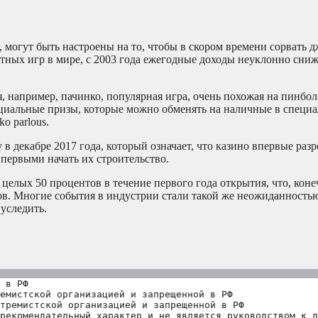
 могут быть настроены на то, чтобы в скором времени сорвать д
тных игр в мире, с 2003 года ежегодные доходы неуклонно сниж
, например, пачинко, популярная игра, очень похожая на пинбол
пециальные призы, которые можно обменять на наличные в специ
o parlous.
 в декабре 2017 года, который означает, что казино впервые раз
первыми начать их строительство.
елых 50 процентов в течение первого года открытия, что, коне
ов. Многие события в индустрии стали такой же неожиданностью
 уследить.
 в РФ
емистской организацией и запрещенной в РФ
тремистской организацией и запрещенной в РФ 
рекомендательный характер и не является руководством к д