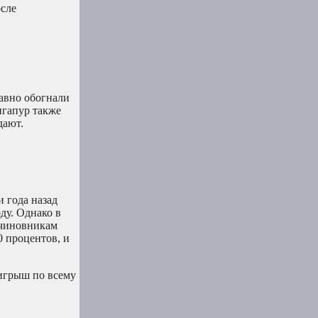
осле
давно обогнали
нгапур также
дают.
 года назад
ду. Однако в
 чиновникам
0 процентов, и
ыигрыш по всему