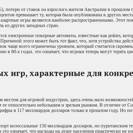
), потери от ставок на взрослого жителя Австралии в прошлом 
центов превышает ту, которая была опубликована в других места
е азартные игры являются наиболее распространенными. Этот пок
ь из других западных стран.
ся электронные покерные автоматы, известные как pokies, кото
Причиной этого может быть тот факт, что, хотя устройства дейс
вок чаще всего ограничены уровнем, который считается скромны
ю в 80-х годах. это означает, что игроки теперь могут терять ц
х игр, характерные для конкр
ым местом для игровой индустрии, здесь очень мало возможносте
ет ее относительно небольшим и зрелым рынком. В отличие от 
цифры в 117 миллиардов долларов только в прошлом году. Но по
спорт колоссальные 150 миллиардов долларов, но пуританским т
а это означает, что расходы на душу населения практически не и