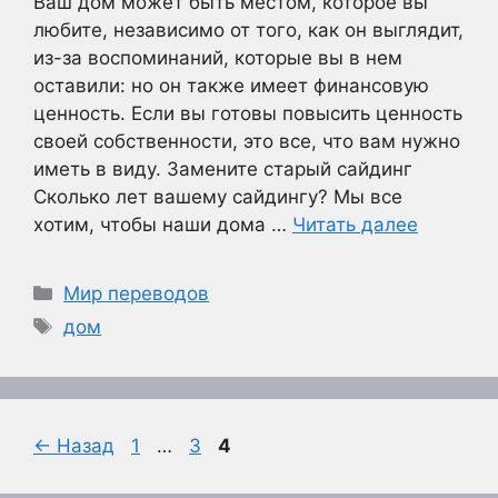
Ваш дом может быть местом, которое вы
любите, независимо от того, как он выглядит,
из-за воспоминаний, которые вы в нем
оставили: но он также имеет финансовую
ценность. Если вы готовы повысить ценность
своей собственности, это все, что вам нужно
иметь в виду. Замените старый сайдинг
Сколько лет вашему сайдингу? Мы все
хотим, чтобы наши дома …
Читать далее
Рубрики
Мир переводов
Метки
дом
Страница
Страница
Страница
←
Назад
1
…
3
4