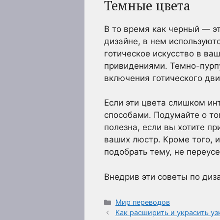
Темные цвета
В то время как черный — э
дизайне, в нем используютс
готическое искусство в ва
привидениями. Темно-пурпу
включения готического дв
Если эти цвета слишком ин
способами. Подумайте о том
полезна, если вы хотите п
ваших люстр. Кроме того, 
подобрать тему, не переус
Внедрив эти советы по диз
Рубрики
Мир переводов
Как расширить и украсить у