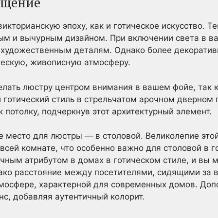
ещение
икторианскую эпоху, как и готическое искусство. Т
ым и вычурным дизайном. При включении света в ва
т художественным деталям. Однако более декорати
ческую, живописную атмосферу.
елать люстру центром внимания в вашем фойе, так 
и готический стиль в стрельчатом арочном дверном
 потолку, подчеркнув этот архитектурный элемент.
 место для люстры — в столовой. Великолепие это
всей комнате, что особенно важно для столовой в 
ным атрибутом в домах в готическом стиле, и вы 
нако расстояние между посетителями, сидящими за
мосфере, характерной для современных домов. Доп
нс, добавляя аутентичный колорит.