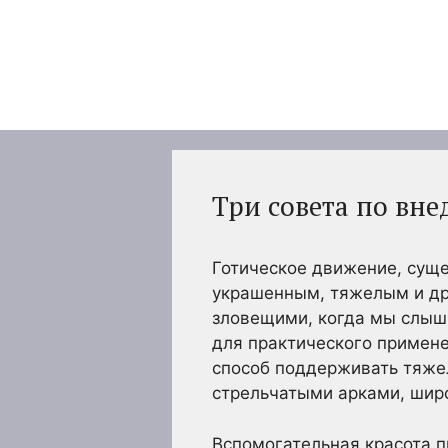
Перейти
к
содержимому
Три совета по вн
Готическое движение, суще
украшенным, тяжелым и др
зловещими, когда мы слыши
для практического примен
способ поддерживать тяжел
стрельчатыми арками, шир
Вспомогательная красота 