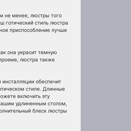
ем не менее, люстры того
ш готический стиль люстра
вное приспособление лучше
как она украсит темную
 проеме, люстра также
й инсталляции обеспечит
готическом стиле. Длинные
можете включить эту
 вашим удлиненным столом,
олнительный блеск люстры