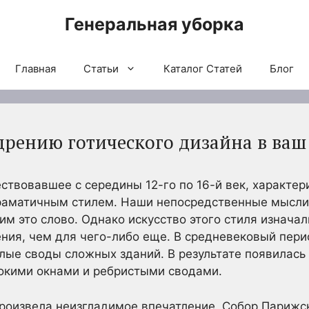
Генеральная уборка
Главная
Статьи
Каталог Статей
Блог
едрению готического дизайна в ваш
ствовавшее с середины 12-го по 16-й век, характер
аматичным стилем. Наши непосредственные мысли
м это слово. Однако искусство этого стиля изначал
ения, чем для чего-либо еще. В средневековый пер
ые своды сложных зданий. В результате появилась 
окими окнами и ребристыми сводами.
произвела неизгладимое впечатление. Собор Парижс