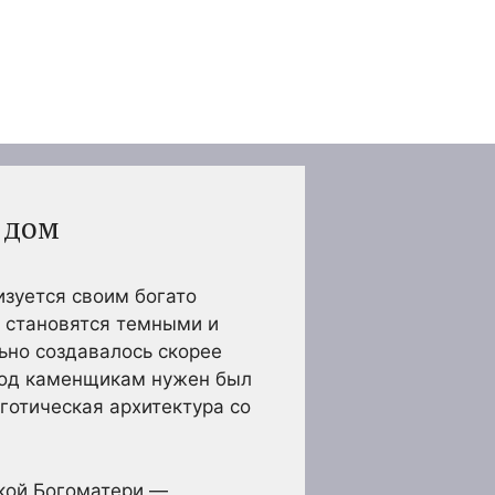
 дом
изуется своим богато
 становятся темными и
ьно создавалось скорее
иод каменщикам нужен был
готическая архитектура со
кой Богоматери —