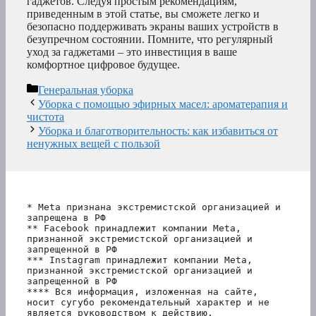
гаджетов. Следуя простым рекомендациям,
приведенным в этой статье, вы сможете легко и
безопасно поддерживать экраны ваших устройств в
безупречном состоянии. Помните, что регулярный
уход за гаджетами – это инвестиция в ваше
комфортное цифровое будущее.
Рубрики
Генеральная уборка
Уборка с помощью эфирных масел: ароматерапия и
чистота
Уборка и благотворительность: как избавиться от
ненужных вещей с пользой
* Meta признана экстремистской организацией и 
запрещена в РФ
** Facebook принадлежит компании Meta, 
признанной экстремистской организацией и 
запрещенной в РФ
*** Instagram принадлежит компании Meta, 
признанной экстремистской организацией и 
запрещенной в РФ 
**** Вся информация, изложенная на сайте, 
носит сугубо рекомендательный характер и не 
является руководством к действию.