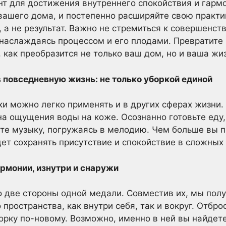
т для достижения внутреннего спокойствия и гармо
вашего дома, и постепенно расширяйте свою практик
, а не результат. Важно не стремиться к совершенств
наслаждаясь процессом и его плодами. Превратите р
 как преобразится не только ваш дом, но и ваша жиз
 повседневную жизнь: не только уборкой единой
и можно легко применять и в других сферах жизни.
а ощущения воды на коже. Осознанно готовьте еду
те музыку, погружаясь в мелодию. Чем больше вы п
дет сохранять присутствие и спокойствие в сложных 
армонии, изнутри и снаружи
то две стороны одной медали. Совместив их, мы по
пространства, как внутри себя, так и вокруг. Отбро
борку по-новому. Возможно, именно в ней вы найдет