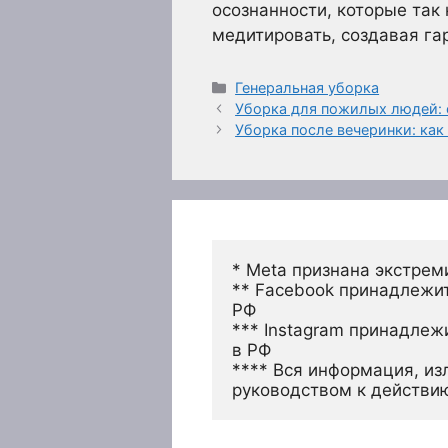
осознанности, которые так
медитировать, создавая га
Рубрики
Генеральная уборка
Уборка для пожилых людей: 
Уборка после вечеринки: как
* Meta признана экстрем
** Facebook принадлежит
РФ
*** Instagram принадлеж
в РФ 
**** Вся информация, из
руководством к действи