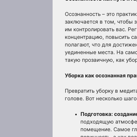
Осознанность – это практи
заключается в том, чтобы 
им контролировать вас. Ре
концентрацию, повысить са
полагают, что для достиж
уединенные места. На само
такую прозаичную, как убор
Уборка как осознанная пра
Превратить уборку в медита
голове. Вот несколько шаго
Подготовка: создани
подходящую атмосфер
помещение. Самое гла
повинность, а как во