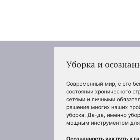
Перейти
к
содержимому
Уборка и осознан
Современный мир, с его бе
состоянии хронического с
сетями и личными обязател
решение многих наших проб
уборка. Да-да, именно убо
мощным инструментом для 
Осознанность как путь к г