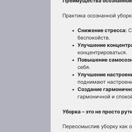
Преимущества осознанной 
Практика осознанной убор
Снижение стресса:
С
беспокойств.
Улучшение концентр
концентрироваться.
Повышение самосозн
себя.
Улучшение настроен
поднимают настроени
Создание гармонично
гармоничной и споко
Уборка – это не просто рут
Переосмыслив уборку как о