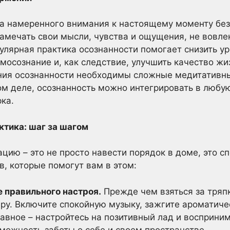
ка намеренного внимания к настоящему моменту бе
замечать свои мысли, чувства и ощущения, не вовлек
гулярная практика осознанности помогает снизить ур
мосознание и, как следствие, улучшить качество ж
ения осознанности необходимы сложные медитативны
м деле, осознанность можно интегрировать в любую
ка.
ктика: шаг за шагом
цию – это не просто навести порядок в доме, это с
в, которые помогут вам в этом:
е правильного настроя.
Прежде чем взяться за тряпк
у. Включите спокойную музыку, зажгите ароматиче
вное – настройтесь на позитивный лад и восприним
зможность заботы о себе и своем пространстве.