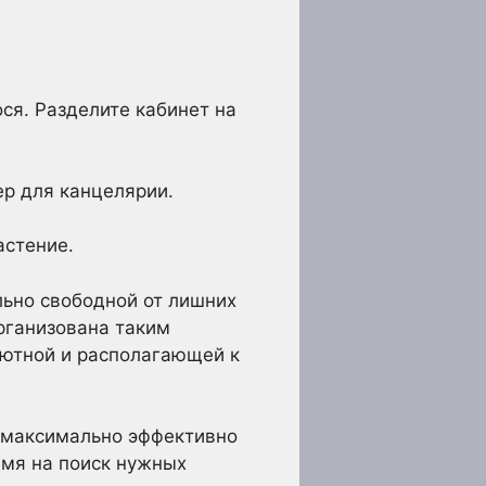
ося. Разделите кабинет на
ер для канцелярии.
астение.
ьно свободной от лишних
рганизована таким
уютной и располагающей к
ы максимально эффективно
емя на поиск нужных