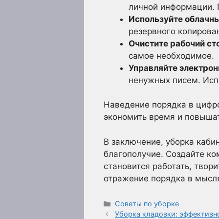
личной информации. 
Используйте облачн
резервного копирова
Очистите рабочий ст
самое необходимое.
Управляйте электрон
ненужных писем. Исп
Наведение порядка в цифр
экономить время и повышат
В заключение, уборка каби
благополучие. Создайте ко
становится работать, твори
отражение порядка в мысл
Рубрики
Советы по уборке
Уборка кладовки: эффективн