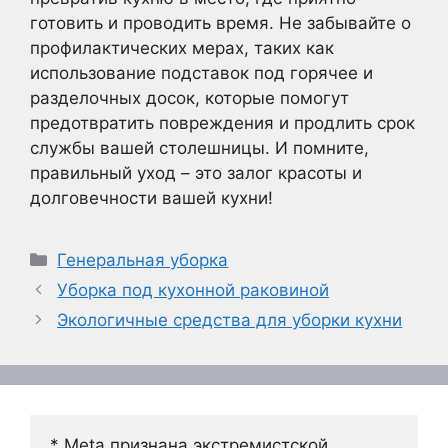
готовить и проводить время. Не забывайте о
профилактических мерах, таких как
использование подставок под горячее и
разделочных досок, которые помогут
предотвратить повреждения и продлить срок
службы вашей столешницы. И помните,
правильный уход – это залог красоты и
долговечности вашей кухни!
Рубрики
Генеральная уборка
Уборка под кухонной раковиной
Экологичные средства для уборки кухни
* Meta признана экстремистской 