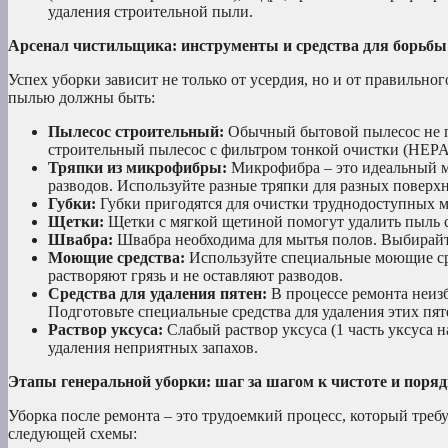
удаления строительной пыли.
Арсенал чистильщика: инструменты и средства для борьбы
Успех уборки зависит не только от усердия, но и от правильно
пылью должны быть:
Пылесос строительный:
Обычный бытовой пылесос не п
строительный пылесос с фильтром тонкой очистки (HEPA
Тряпки из микрофибры:
Микрофибра – это идеальный мат
разводов. Используйте разные тряпки для разных поверхн
Губки:
Губки пригодятся для очистки труднодоступных ме
Щетки:
Щетки с мягкой щетиной помогут удалить пыль с
Швабра:
Швабра необходима для мытья полов. Выбирайт
Моющие средства:
Используйте специальные моющие сре
растворяют грязь и не оставляют разводов.
Средства для удаления пятен:
В процессе ремонта неизб
Подготовьте специальные средства для удаления этих пят
Раствор уксуса:
Слабый раствор уксуса (1 часть уксуса н
удаления неприятных запахов.
Этапы генеральной уборки: шаг за шагом к чистоте и поря
Уборка после ремонта – это трудоемкий процесс, который треб
следующей схемы: