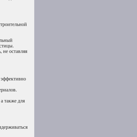
 строительной
альный
стицы.
, не оставляя
 эффективно
ериалов.
 а также для
ридерживаться