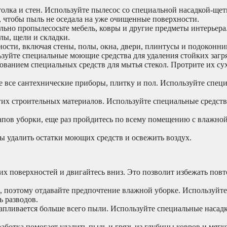
олка и стен. Используйте пылесос со специальной насадкой-щет
, чтобы пыль не оседала на уже очищенные поверхности.
ьно пропылесосьте мебель, ковры и другие предметы интерьера
лы, щели и складки.
ости, включая стены, полы, окна, двери, плинтусы и подоконн
ьзуйте специальные моющие средства для удаления стойких загр
ованием специальных средств для мытья стекол. Протрите их су
 все сантехнические приборы, плитку и пол. Используйте спец
угих строительных материалов. Используйте специальные средств
пов уборки, еще раз пройдитесь по всему помещению с влажной
 удалить остатки моющих средств и освежить воздух.
их поверхностей и двигайтесь вниз. Это позволит избежать пов
, поэтому отдавайте предпочтение влажной уборке. Используйт
ь разводов.
апливается больше всего пыли. Используйте специальные насад
.
аботка помогает удалить пыль и грязь из глубины ковров и мягко