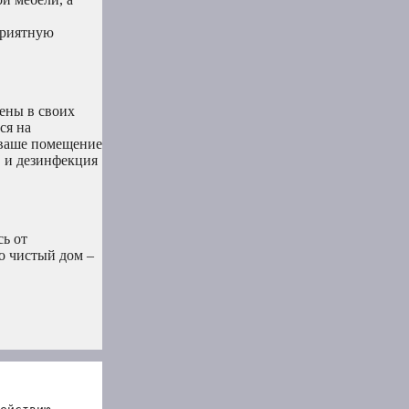
приятную
рены в своих
ся на
 ваше помещение
в и дезинфекция
сь от
о чистый дом –