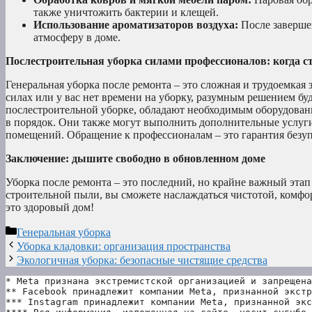
также уничтожить бактерии и клещей.
Использование ароматизаторов воздуха:
После завершен
атмосферу в доме.
Послестроительная уборка силами профессионалов: когда с
Генеральная уборка после ремонта – это сложная и трудоемкая 
силах или у вас нет времени на уборку, разумным решением б
послестроительной уборке, обладают необходимым оборудован
в порядок. Они также могут выполнить дополнительные услуги
помещений. Обращение к профессионалам – это гарантия безуп
Заключение: дышите свободно в обновленном доме
Уборка после ремонта – это последний, но крайне важный эта
строительной пыли, вы сможете наслаждаться чистотой, комфо
это здоровый дом!
Рубрики
Генеральная уборка
Уборка кладовки: организация пространства
Экологичная уборка: безопасные чистящие средства
* Meta признана экстремистской организацией и запрещена
** Facebook принадлежит компании Meta, признанной экстр
*** Instagram принадлежит компании Meta, признанной экс