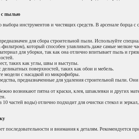
 с пылью
го выбора инструментов и чистящих средств. В арсенале борца с
редназначен для сбора строительной пыли. Используйте специ
-фильтром), который способен улавливать даже самые мелкие ча
ериал для уборки, так как она отлично впитывает пыль и грязь
остей.
ст, таких как углы, швы и выступы.
 деликатных поверхностей, таких как обои и мебель.
е модели с насадкой из микрофибры.
дства, предназначенные для удаления строительной пыли. Они
ежно возникают пятна от краски, клея, шпаклевки и других мат
ен.
а 10 частей воды) отлично подходит для очистки стекол и зеркал,
дку
ует последовательности и внимания к деталям. Рекомендуется п