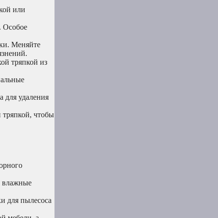
кой или
. Особое
ики. Меняйте
язнений.
хой тряпкой из
иальные
а для удаления
 тряпкой, чтобы
торного
е влажные
ки для пылесоса
й мебели, а