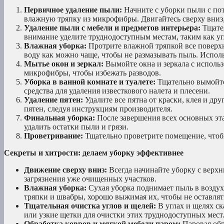
Первичное удаление пыли:
Начните с уборки пыли с пот
влажную тряпку из микрофибры. Двигайтесь сверху вниз
Удаление пыли с мебели и предметов интерьера:
Тщател
внимание уделите труднодоступным местам, таким как уг
Влажная уборка:
Протрите влажной тряпкой все поверхн
воду как можно чаще, чтобы не размазывать пыль. Испол
Мытье окон и зеркал:
Вымойте окна и зеркала с использ
микрофибры, чтобы избежать разводов.
Уборка в ванной комнате и туалете:
Тщательно вымойте
средства для удаления известкового налета и плесени.
Удаление пятен:
Удалите все пятна от краски, клея и др
пятен, следуя инструкциям производителя.
Финальная уборка:
После завершения всех основных эта
удалить остатки пыли и грязи.
Проветривание:
Тщательно проветрите помещение, чтобы
Секреты и хитрости: делаем уборку эффективнее
Движение сверху вниз:
Всегда начинайте уборку с верхн
загрязнения уже очищенных участков.
Влажная уборка:
Сухая уборка поднимает пыль в воздух
тряпки и швабры, хорошо выжимая их, чтобы не оставлят
Тщательная очистка углов и щелей:
В углах и щелях ск
или узкие щетки для очистки этих труднодоступных мест
Обработка ковров и мягкой мебели паром:
Паровая обр