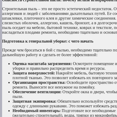
Строительная пыль – это не просто эстетический недостаток. О
аллергиков и людей с заболеваниями дыхательных путей. Ее со
шпаклевки, плиточного клея и другие химические соединения
слизистых оболочек, аллергию, кашель, бронхит, а в долгосроч
пыль оседает на мебели, бытовой технике, коврах и текстиле,
насладиться плодами ремонта, необходимо тщательно и основат
Подготовка к генеральной уборке: с чего начать
Прежде чем бросаться в бой с пылью, необходимо тщательно по
дальнейшую работу и сделать ее более эффективной:
Оценка масштаба загрязнения:
Осмотрите помещение и 
уборки и правильно распределить время и ресурсы.
Защита поверхностей:
Накройте мебель, бытовую техник
плотной тканью. Это позволит избежать их повторного за
Организация пространства:
Освободите пространство от
ремонта. Вынесите все ненужное на помойку.
Обеспечение вентиляции:
Откройте окна и двери, чтобы
пыли.
Защитная экипировка:
Обязательно используйте средст
одежду с длинными рукавами. Это поможет избежать раз
Необходимый инвентарь:
Подготовьте все необходимые 
(желательно строительный), ведра, тряпки из микрофибры