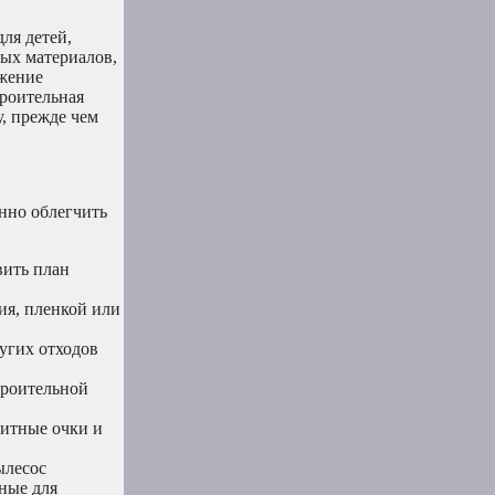
для детей,
ных материалов,
ажение
троительная
у, прежде чем
енно облегчить
вить план
ия, пленкой или
ругих отходов
троительной
щитные очки и
ылесос
нные для