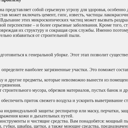
на представляет собой серьезную угрозу для здоровья, особенно 
став может включать цемент, гипс, известь, частицы лакокрасоч
. Вдыхание этих микроскопических частиц может вызвать раздр
ной перспективе – и более серьезные заболевания. Кроме того, с
 повреждая их структуру и сокращая срок службы. Именно поэтом
ельно избавиться от строительной пыли.
дготовиться к генеральной уборке. Этот этап позволит существ
определите наиболее загрязненные участки. Это поможет соста
у и другие предметы, которые невозможно вынести из помещен
грязнения.
 строительного мусора, обрезков материалов, пустых банок и д
 обеспечить приток свежего воздуха и ускорить выветривание с
ва индивидуальной защиты: респиратор или маску, перчатки, за
дражения кожи и дыхательных путей.
инструменты и чистящие средства. Вам понадобятся: мощный п
, губки, швабра, щетки, а также моющие средства, предназначе