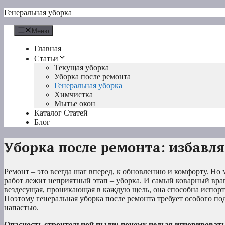
Перейти
Генеральная уборка
к
содержимому
Меню
Главная
Статьи
Текущая уборка
Уборка после ремонта
Генеральная уборка
Химчистка
Мытье окон
Каталог Статей
Блог
Уборка после ремонта: избавл
Ремонт – это всегда шаг вперед, к обновлению и комфорту. Н
работ лежит неприятный этап – уборка. И самый коварный враг 
вездесущая, проникающая в каждую щель, она способна испорт
Поэтому генеральная уборка после ремонта требует особого по
напастью.
Опасность строительной пыли: почему нельзя игнорироват