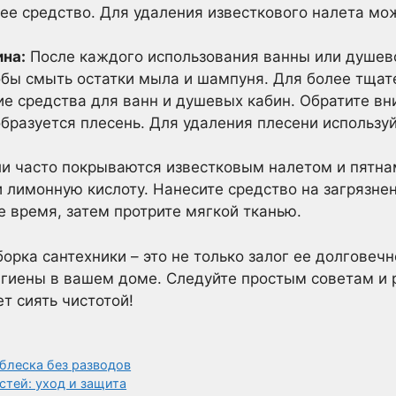
ее средство. Для удаления известкового налета мож
ина:
После каждого использования ванны или душево
обы смыть остатки мыла и шампуня. Для более тщат
е средства для ванн и душевых кабин. Обратите в
образуется плесень. Для удаления плесени использу
и часто покрываются известковым налетом и пятнам
и лимонную кислоту. Нанесите средство на загрязне
е время, затем протрите мягкой тканью.
орка сантехники – это не только залог ее долговеч
игиены в вашем доме. Следуйте простым советам и
т сиять чистотой!
 блеска без разводов
стей: уход и защита