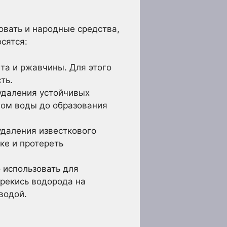
овать и народные средства,
сятся:
та и ржавчины. Для этого
ть.
 удаления устойчивых
вом воды до образования
удаления известкового
ке и протереть
 использовать для
ерекись водорода на
водой.