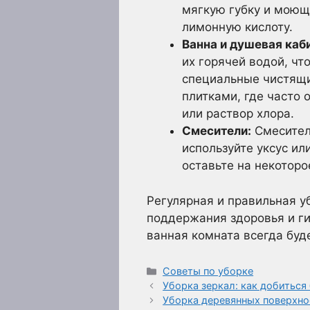
мягкую губку и моющ
лимонную кислоту.
Ванна и душевая каб
их горячей водой, чт
специальные чистящи
плитками, где часто 
или раствор хлора.
Смесители:
Смесител
используйте уксус ил
оставьте на некоторо
Регулярная и правильная уб
поддержания здоровья и г
ванная комната всегда буде
Рубрики
Советы по уборке
Уборка зеркал: как добиться
Уборка деревянных поверхно