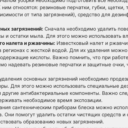
чалом уборки необходимо подготовить все необхо
 ним относятся: резиновые перчатки, губки, щетки,
висимости от типа загрязнений), средство для дезин
ных загрязнений:
Сначала необходимо удалить пове
сы и остатки мыла. Для этого можно использовать в
го налета и ржавчины:
Известковый налет и ржавчи
в регионах с жесткой водой. Для их удаления можн
содержащие кислоты. Важно помнить, что при работ
мо надевать резиновые перчатки и защитные очки, 
удаления основных загрязнений необходимо проде
оры. Для этого можно использовать специальные д
 другие антибактериальные компоненты. Важно сле
ерживать необходимое время экспозиции.
ания сантехническим приборам блеска можно испол
 Они помогут удалить остатки чистящих средств и 
тствовать образованию новых загрязнений.