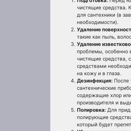
Подготовка:
Перед на
чистящие средства. К
для сантехники (в за
необходимости).
Удаление поверхност
такие как пыль, воло
Удаление известково
проблемы, особенно 
чистящие средства, 
средствами необходи
на кожу и в глаза.
Дезинфекция:
После 
сантехнические приб
содержащие хлор или
производителя и выд
Полировка:
Для прид
полирующие средства.
который будет препя