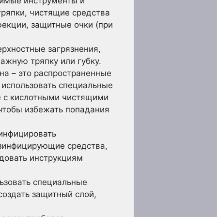
димые инструменты и
 тряпки, чистящие средства
фекции, защитные очки (при
рхностные загрязнения,
лажную тряпку или губку.
на – это распространенные
о использовать специальные
е с кислотными чистящими
чтобы избежать попадания
зинфицировать
езинфицирующие средства,
довать инструкциям
ьзовать специальные
создать защитный слой,