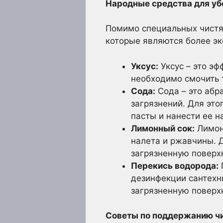
Народные средства для уб
Помимо специальных чистящ
которые являются более эк
Уксус:
Уксус – это эф
необходимо смочить т
Сода:
Сода – это абр
загрязнений. Для эт
пасты и нанести ее н
Лимонный сок:
Лимонн
налета и ржавчины. Д
загрязненную поверх
Перекись водорода:
дезинфекции сантехн
загрязненную поверхн
Советы по поддержанию чи