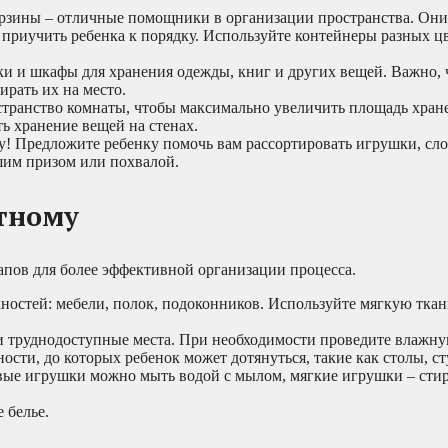
рзины – отличные помощники в организации пространства. Они
 приучить ребенка к порядку. Используйте контейнеры разных ц
и и шкафы для хранения одежды, книг и других вещей. Важно, 
ирать их на место.
транство комнаты, чтобы максимально увеличить площадь хран
ь хранение вещей на стенах.
у! Предложите ребенку помочь вам рассортировать игрушки, сл
шим призом или похвалой.
стному
апов для более эффективной организации процесса.
ностей: мебели, полок, подоконников. Используйте мягкую ткан
и труднодоступные места. При необходимости проведите влажну
сти, до которых ребенок может дотянуться, такие как столы, ст
вые игрушки можно мыть водой с мылом, мягкие игрушки – стир
 белье.