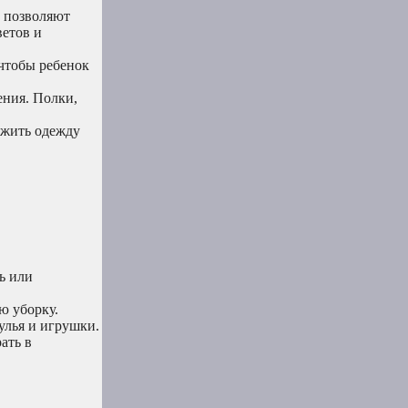
 позволяют
ветов и
чтобы ребенок
ения. Полки,
ожить одежду
ь или
ю уборку.
улья и игрушки.
ать в