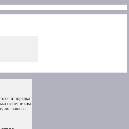
стоты и порядка
лько источником
олучие вашего