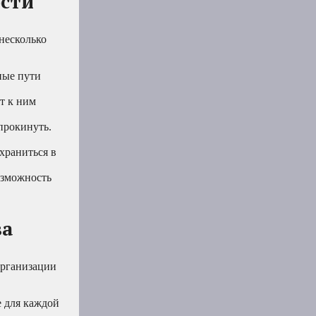
ости
 несколько
ные пути
т к ним
прокинуть.
храниться в
озможность
ва
организации
е для каждой