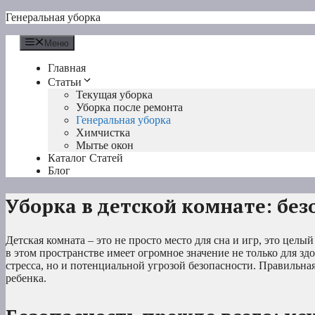
Перейти
Генеральная уборка
к
содержимому
Меню
Главная
Статьи
Текущая уборка
Уборка после ремонта
Генеральная уборка
Химчистка
Мытье окон
Каталог Статей
Блог
Уборка в детской комнате: без
Детская комната – это не просто место для сна и игр, это целы
в этом пространстве имеет огромное значение не только для зд
стресса, но и потенциальной угрозой безопасности. Правильна
ребенка.