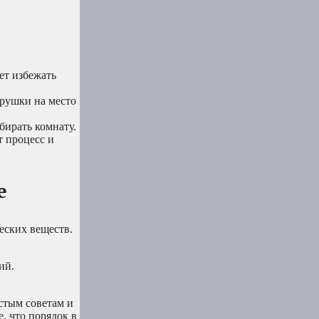
ет избежать
грушки на место
бирать комнату.
т процесс и
е
еских веществ.
ий.
остым советам и
, что порядок в