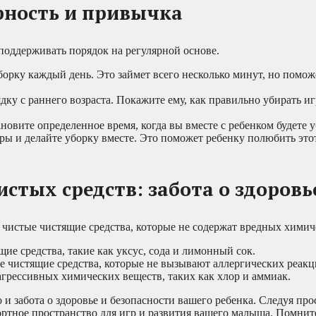
рность и привычка
 поддерживать порядок на регулярной основе.
рку каждый день. Это займет всего несколько минут, но помож
дку с раннего возраста. Покажите ему, как правильно убирать и
овите определенное время, когда вы вместе с ребенком будете у
ры и делайте уборку вместе. Это поможет ребенку полюбить это
стых средств: забота о здоровь
 чистые чистящие средства, которые не содержат вредных химич
ие средства, такие как уксус, сода и лимонный сок.
 чистящие средства, которые не вызывают аллергических реакц
грессивных химических веществ, таких как хлор и аммиак.
о и забота о здоровье и безопасности вашего ребенка. Следуя пр
ортное пространство для игр и развития вашего малыша. Помните