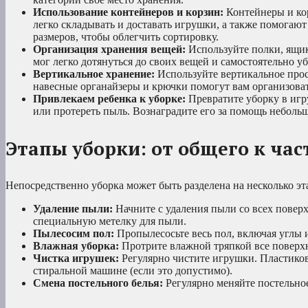
Использование контейнеров и корзин:
Контейнеры и ко
легко складывать и доставать игрушки, а также помогают
размеров, чтобы облегчить сортировку.
Организация хранения вещей:
Используйте полки, ящик
мог легко дотянуться до своих вещей и самостоятельно уб
Вертикальное хранение:
Используйте вертикальное прос
навесные органайзеры и крючки помогут вам организоват
Привлекаем ребенка к уборке:
Превратите уборку в игр
или протереть пыль. Вознаградите его за помощь неболь
Этапы уборки: от общего к ча
Непосредственно уборка может быть разделена на несколько эт
Удаление пыли:
Начните с удаления пыли со всех поверх
специальную метелку для пыли.
Пылесосим пол:
Пропылесосьте весь пол, включая углы 
Влажная уборка:
Протрите влажной тряпкой все поверхно
Чистка игрушек:
Регулярно чистите игрушки. Пластико
стиральной машине (если это допустимо).
Смена постельного белья:
Регулярно меняйте постельное