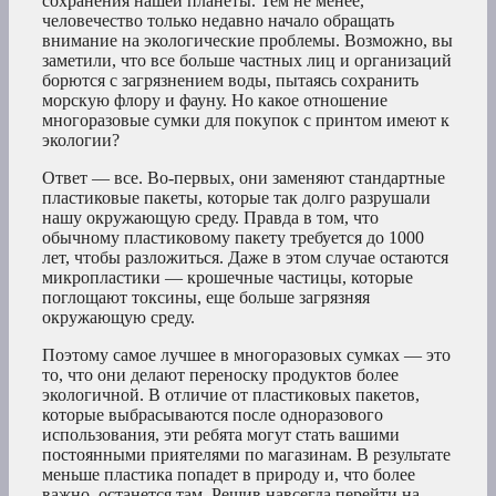
сохранения нашей планеты. Тем не менее,
человечество только недавно начало обращать
внимание на экологические проблемы. Возможно, вы
заметили, что все больше частных лиц и организаций
борются с загрязнением воды, пытаясь сохранить
морскую флору и фауну. Но какое отношение
многоразовые сумки для покупок с принтом имеют к
экологии?
Ответ — все. Во-первых, они заменяют стандартные
пластиковые пакеты, которые так долго разрушали
нашу окружающую среду. Правда в том, что
обычному пластиковому пакету требуется до 1000
лет, чтобы разложиться. Даже в этом случае остаются
микропластики — крошечные частицы, которые
поглощают токсины, еще больше загрязняя
окружающую среду.
Поэтому самое лучшее в многоразовых сумках — это
то, что они делают переноску продуктов более
экологичной. В отличие от пластиковых пакетов,
которые выбрасываются после одноразового
использования, эти ребята могут стать вашими
постоянными приятелями по магазинам. В результате
меньше пластика попадет в природу и, что более
важно, останется там. Решив навсегда перейти на