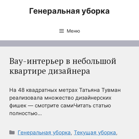
Перейти
Генеральная уборка
к
содержимому
Меню
Вау-интерьер в небольшой
квартире дизайнера
На 48 квадратных метрах Татьяна Тувман
реализовала множество дизайнерских
фишек — смотрите самиЧитать статью
полностью…
Рубрики
Генеральная уборка
,
Текущая уборка
,