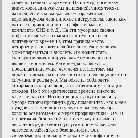
более длительного времени. Например, поскольку
вирус коронавируса стал пандемией, унося тысячи
жизней, если мы выбрасываем зараженные
коронавирусом медицинские инструменты, такие как
ватные шарики, шприцы, салфетки, маски,
комплекты СИЗ и т. Д., На эти мусорные свалки,
инфекция может сохраняться в течение более
длительного времени в этом грязном месте,
котороепри контакте с любым человеком человек
может заразиться и заболеть. Он может стать
суперразносчиком вируса, даже не зная, что он
является носителем. Риск всегда больше. Но
профилактика лучше, чем лечение. Поэтому мы
должны попытаться предотвратить превращение этой
ситуации в реальную. Мы обязаны соблюдать
осторожность при сборе, захоронении и утилизации
отходов. Но в эти критические времена никто не
хочет рисковать. Но поставщики услуг по вывозу
мусора готовы протянуть руку помощи тем, кто в ней
нуждается. Поставщики услуг по вывозу мусора
хорошо осведомлены о мерах профилактики COVID
и протоколе безопасности. Поскольку они имеют
дело непосредственно с услугами по уборке, они
чрезмерно заботятся о безопасности. Они
своевременно и должным образом дезинфицируют