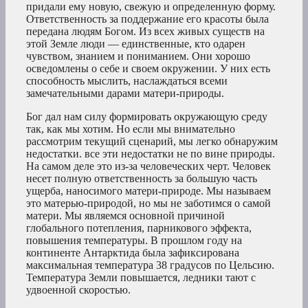
придали ему новую, свежую и определенную форму.
Ответственность за поддержание его красоты была
передана людям Богом. Из всех живых существ на
этой Земле люди — единственные, кто одарен
чувством, знанием и пониманием. Они хорошо
осведомлены о себе и своем окружении. У них есть
способность мыслить, наслаждаться всеми
замечательными дарами матери-природы.
Бог дал нам силу формировать окружающую среду
так, как мы хотим. Но если мы внимательно
рассмотрим текущий сценарий, мы легко обнаружим
недостатки. все эти недостатки не по вине природы.
На самом деле это из-за человеческих черт. Человек
несет полную ответственность за большую часть
ущерба, наносимого матери-природе. Мы называем
это матерью-природой, но мы не заботимся о самой
матери. Мы являемся основной причиной
глобального потепления, парникового эффекта,
повышения температуры. В прошлом году на
континенте Антарктида была зафиксирована
максимальная температура 38 градусов по Цельсию.
Температура Земли повышается, ледники тают с
удвоенной скоростью.