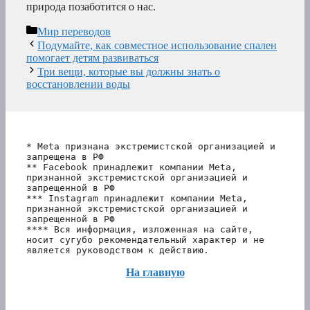
природа позаботится о нас.
Рубрики
Мир переводов
Подумайте, как совместное использование спален
помогает детям развиваться
Три вещи, которые вы должны знать о
восстановлении воды
* Meta признана экстремистской организацией и 
запрещена в РФ
** Facebook принадлежит компании Meta, 
признанной экстремистской организацией и 
запрещенной в РФ
*** Instagram принадлежит компании Meta, 
признанной экстремистской организацией и 
запрещенной в РФ 
**** Вся информация, изложенная на сайте, 
носит сугубо рекомендательный характер и не 
является руководством к действию.
На главную