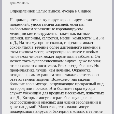
для жизни.
Определенной целью вывоза мусора в Сиднее
Например, поскольку вирус коронавируса стал
пандемией, унося тысячи жизней, если мы
выбрасываем зараженные коронавирусом
медицинские инструменты, такие как ватные
шарики, шприцы, салфетки, маски, комплекты СИЗ и
т. Д., На эти мусорные свалки, инфекция может
сохраняться в течение более длительного времени в
этом грязном месте, котороепри контакте с любым
человеком человек может заразиться и заболеть. Он
может стать суперразносчиком вируса, даже не зная,
что он является носителем. Риск всегда больше. Но
профилактика лучше, чем лечение. Обработка
отходов на самом раннем этапе также является очень
ответственной задачей. Возможно, мы видели
большие горы мусора, разрушающие прекрасный вид
на город или поселок. Эти большие горы мусора
служат убежищем для вредных насекомых, животных
и т. Д., Которые могут сыграть большую роль в
распространении опасных для жизни заболеваний и
даже пандемий. Мало того, эти свалки могут
поддерживать вирусы и бактерии в живых в течение