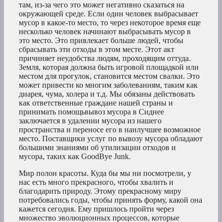
там, из-за чего это может негативно сказаться на
окружающей среде. Если один человек выбрасывает
мусор в какое-то место, то через некоторое время еще
несколько человек начинают выбрасывать мусор в
это место. Это привлекает больше людей, чтобы
сбрасывать эти отходы в этом месте. Этот акт
причиняет неудобства людям, проходящим оттуда.
Земля, которая должна быть игровой площадкой или
местом для прогулок, становится местом свалки. Это
может привести ко многим заболеваниям, таким как
диарея, чума, холера и т.д. Мы обязаны действовать
как ответственные граждане нашей страны и
принимать помощьвывоз мусора в Сиднее
заключается в удалении мусора из нашего
пространства и переносе его в наилучшее возможное
место. Поставщики услуг по вывозу мусора обладают
большими знаниями об утилизации отходов и
мусора, таких как GoodBye Junk.
Мир полон красоты. Куда бы мы ни посмотрели, у
нас есть много прекрасного, чтобы хвалить и
благодарить природу. Этому прекрасному миру
потребовались годы, чтобы принять форму, какой она
кажется сегодня. Ему пришлось пройти через
множество эволюционных процессов, которые