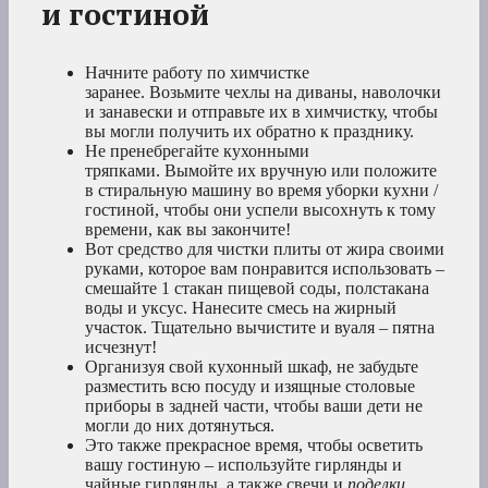
и гостиной
Начните работу по химчистке
заранее. Возьмите чехлы на диваны, наволочки
и занавески и отправьте их в химчистку, чтобы
вы могли получить их обратно к празднику.
Не пренебрегайте кухонными
тряпками. Вымойте их вручную или положите
в стиральную машину во время уборки кухни /
гостиной, чтобы они успели высохнуть к тому
времени, как вы закончите!
Вот средство для чистки плиты от жира своими
руками, которое вам понравится использовать –
смешайте 1 стакан пищевой соды, полстакана
воды и уксус. Нанесите смесь на жирный
участок. Тщательно вычистите и вуаля – пятна
исчезнут!
Организуя свой кухонный шкаф, не забудьте
разместить всю посуду и изящные столовые
приборы в задней части, чтобы ваши дети не
могли до них дотянуться.
Это также прекрасное время, чтобы осветить
вашу гостиную – используйте гирлянды и
чайные гирлянды, а также свечи и
поделки
,