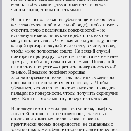
водой, чтобы смыть грязь и отметины, и одно с
чистой водой, чтобы стереть мыло.
Начните с использования губчатой щетки хорошего
качества (смоченной в мыльной воде), чтобы помочь
очистить грязь с различных поверхностей – не
используйте металлические скребки, так как они
могут оставить следы! Смывая мыльную воду, после
каждой протирки окунайте салфетку в чистую воду,
чтобы мыло полностью сошло. На всякий случай
повторите процедуру «окуните и очистите» не менее
трех раз, чтобы тщательно смыть мыло. Последний
шаг в этом процессе — протрите поверхность сухой
тканью. Идеально подойдет хорошая
хлопчатобумажная ткань – так после высыхания на
поверхности не останется пятен от воды. Чтобы
убедиться, что мыло полностью высохло, проведите
пальцем по поверхности, чтобы получить скрипучий
звук. Если вы это слышите, поверхность чистая!
Используйте этот метод для чистки пола, шкафов,
лопастей потолочных вентиляторов, туалетных
столиков и книжных полок, зеркал и окон и
практически любых поверхностей, не связанных с
электроникой. Не забудьте отключить электричество