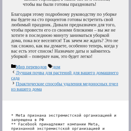
чтобы вы были готовы праздновать!
Благодаря этому подробному руководству по уборке
вы будете на сто процентов готовы встретить свой
любимый праздник. Дивали предназначен для того,
чтобы провести его со своими близкими – вы же не
хотите в последнюю минуту заниматься уборкой
дома, пока все веселятся! Так зачем же ждать? Это не
так сложно, как вы думаете, особенно теперь, когда у
вас есть этот список! Назначьте даты и займитесь
уборкой – поверьте нам, это будет легко!
Рубрики
Метки
Мир переводов
дом
Лучшая почва для растений для вашего домашнего
сада
Практические способы удаления медоносных пчел
из вашего дома
* Meta признана экстремистской организацией и 
запрещена в РФ
** Facebook принадлежит компании Meta, 
признанной экстремистской организацией и 