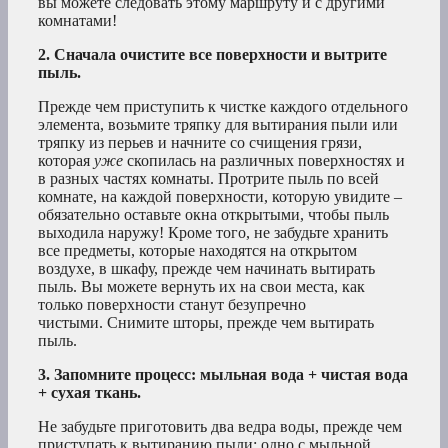
вы можете следовать этому маршруту и с другими
комнатами!
2. Сначала очистите все поверхности и вытрите
пыль.
Прежде чем приступить к чистке каждого отдельного
элемента, возьмите тряпку для вытирания пыли или
тряпку из перьев и начните со счищения грязи,
которая
уже
скопилась на различных поверхностях и
в разных частях комнаты. Протрите пыль по всей
комнате, на каждой поверхности, которую увидите –
обязательно оставьте окна открытыми, чтобы пыль
выходила наружу! Кроме того, не забудьте хранить
все предметы, которые находятся на открытом
воздухе, в шкафу, прежде чем начинать вытирать
пыль. Вы можете вернуть их на свои места, как
только поверхности станут безупречно
чистыми. Снимите шторы, прежде чем вытирать
пыль.
3. Запомните процесс: мыльная вода + чистая вода
+ сухая ткань.
Не забудьте приготовить два ведра воды, прежде чем
приступать к вытиранию пыли: одно с мыльной