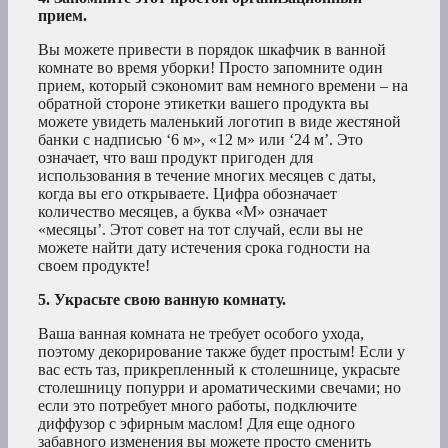
прием.
Вы можете привести в порядок шкафчик в ванной
комнате во время уборки! Просто запомните один
прием, который сэкономит вам немного времени – на
обратной стороне этикетки вашего продукта вы
можете увидеть маленький логотип в виде жестяной
банки с надписью ‘6 м», «12 м» или ‘24 м’. Это
означает, что ваш продукт пригоден для
использования в течение многих месяцев с даты,
когда вы его открываете. Цифра обозначает
количество месяцев, а буква «М» означает
«месяцы’. Этот совет на тот случай, если вы не
можете найти дату истечения срока годности на
своем продукте!
5. Украсьте свою ванную комнату.
Ваша ванная комната не требует особого ухода,
поэтому декорирование также будет простым! Если у
вас есть таз, прикрепленный к столешнице, украсьте
столешницу попурри и ароматическими свечами; но
если это потребует много работы, подключите
диффузор с эфирным маслом! Для еще одного
забавного изменения вы можете просто сменить