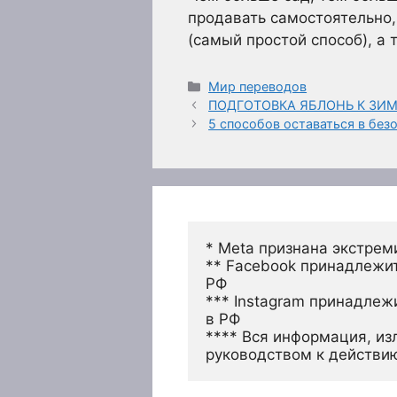
продавать самостоятельно
(самый простой способ), а
Рубрики
Мир переводов
ПОДГОТОВКА ЯБЛОНЬ К ЗИ
5 способов оставаться в без
* Meta признана экстрем
** Facebook принадлежит
РФ
*** Instagram принадлеж
в РФ 
**** Вся информация, из
руководством к действи