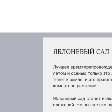
Перейти
к
содержимому
ЯБЛОНЕВЫЙ САД 
Лучшее времяпрепровожден
летом и осенью только это
тянет к земле, и это правд
комнатное растение.
Яблоневый сад станет изл
вложений. Но все же его н