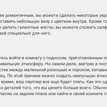
лее романтичным, вы можете сделать некоторые укр
ставить небольшую вазу с цветком внутри. Кроме тог
н делать галантные жесты: вы можете сложить сал
зой специально для него.
тесь войти в комнату с подносом, приготовленным с
равильную атмосферу. На самом деле, завтрак в пос
естке между маленькой роскошью и пороком, котор
яц. По этой причине важно создать наилучшую атмос
о время, ваш партнер все еще будет спать. Как это с
ко деталей того, что вы цените больше всего. Обычн
есню на заднем плане или найти в своей комнате г