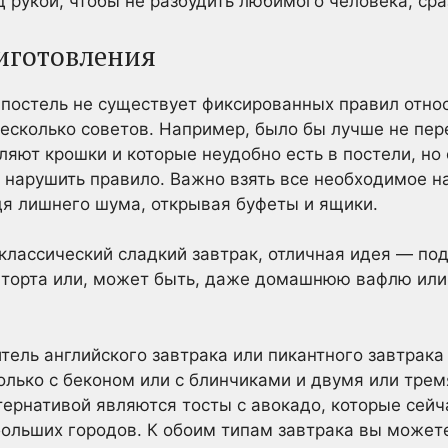
 рукой, чтобы не разбудить любимого человека, сра
риготовления
 постель не существует фиксированных правил отно
 несколько советов. Например, было бы лучше не пер
ляют крошки и которые неудобно есть в постели, но
 нарушить правило. Важно взять все необходимое н
одя лишнего шума, открывая буфеты и ящики.
классический сладкий завтрак, отличная идея — под
 торта или, может быть, даже домашнюю вафлю или 
тель английского завтрака или пикантного завтрака
олько с беконом или с блинчиками и двумя или тре
ернативой являются тосты с авокадо, которые сейча
ольших городов. К обоим типам завтрака вы может