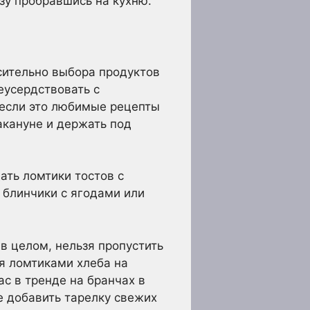
зу пробравшись на кухню.
сительно выбора продуктов
еусердствовать с
 если это любимые рецепты
акануне и держать под
ать ломтики тостов с
блинчики с ягодами или
 в целом, нельзя пропустить
мя ломтиками хлеба на
с в тренде на бранчах в
е добавить тарелку свежих