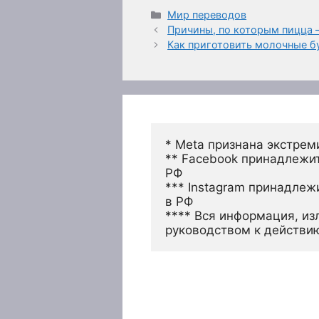
Рубрики
Мир переводов
Причины, по которым пицца 
Как приготовить молочные 
* Meta признана экстрем
** Facebook принадлежит
РФ
*** Instagram принадлеж
в РФ 
**** Вся информация, из
руководством к действи