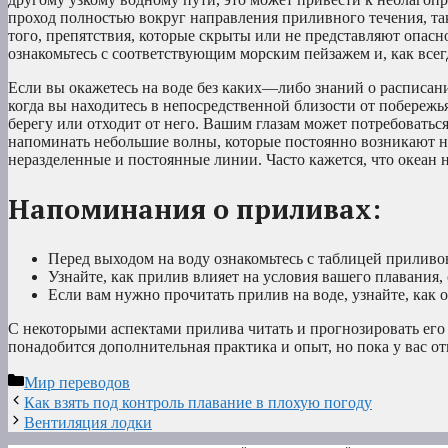
проход полностью вокруг направления приливного течения, та
того, препятствия, которые скрыты или не представляют опасн
ознакомьтесь с соответствующим морским пейзажем и, как всегд
Если вы окажетесь на воде без каких—либо знаний о расписани
когда вы находитесь в непосредственной близости от побережья
берегу или отходит от него. Вашим глазам может потребоватьс
напоминать небольшие волны, которые постоянно возникают на
неразделенные и постоянные линии. Часто кажется, что океан н
Напоминания о приливах:
Перед выходом на воду ознакомьтесь с таблицей приливо
Узнайте, как прилив влияет на условия вашего плавания,
Если вам нужно прочитать прилив на воде, узнайте, как 
С некоторыми аспектами прилива читать и прогнозировать его т
понадобится дополнительная практика и опыт, но пока у вас от
Рубрики
Мир переводов
Как взять под контроль плавание в плохую погоду
Вентиляция лодки