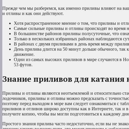
Прежде чем мы разберемся, как именно приливы влияют на ваш
и отливы и как они действуют.
Хотя распространенное мнение о том, что приливы и отли
Самые сильные приливы и отливы происходят во время 
В большинстве районов приливы полусуточные, что означа
Только в нескольких избранных районах наблюдаются сут
В районах с двумя приливами в день время между прилив
День прилива длится на 50 минут дольше обычного, так к
движение.
Одни из самых высоких приливов в мире случаются в Но
53 футов.
Знание приливов для катания 
Приливы и отливы являются неотъемлемой и относительно стаб
лодочников, приливы и отливы можно предсказать с точностью
поэтому перед выходом в море вам следует ознакомиться с таб
приливов и отливов широко доступны как в Интернете, так и в
получите копию, чтобы вы могли подготовиться к каждому дню
Простого знания прилива часто недостаточно, если вы не знак
другому узкому водному пути, это может привести к неблагоп