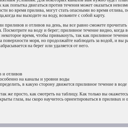
к как попытка двигаться против течения может оказаться невоз
ости во время прилива, могут стать опасными во время отлива, 
а,когда вы выходите на воду, возьмите с собой карту.
и приливов и отливов на день, вы все равно сможете прочитать 
. Посмотрите на воду и берег; приливное течение видно, когда в
я некоторое время, чтобы привыкнуть, так как приливное течени
 поверхности моря, но продолжайте наблюдать за водой, и вы р
абрасывается на берег или удаляется от него.
в и отливов
 особенно на каналы и уровни воды
определить, в какую сторону движется приливное течение в воде
ак же просто, как смотреть на таблицу. Как только вы окажетесь
крыты глаза, вы скоро научитесь ориентироваться в приливах и 