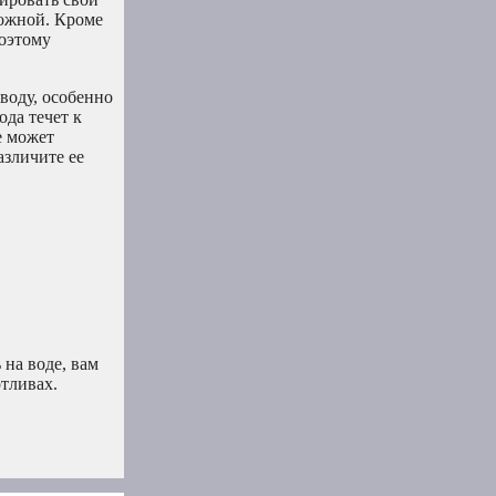
можной. Кроме
поэтому
воду, особенно
ода течет к
е может
азличите ее
 на воде, вам
отливах.