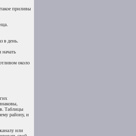
 такое приливы
нца.
 в день.
ы начать
отливом около
угих
инаковы,
ов. Таблицы
ему району, и
 каналу или
ировать свой