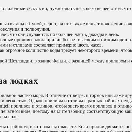
и лодочные экскурсии, нужно знать несколько вещей о том, что
вы связаны с Луной, верно, на них также влияет положение сол
новолуния и полнолуния.
ет, что они случаются, по большей части, дважды в день.
очные приливы, когда прилив бывает высоким и низким один раз
ами и отливами составляет примерно шесть часов.
ак огромное количество воды требует некоторого времени, чтоб
вой Шотландии, в заливе Фанди, с разницей между приливом и 
на лодках
ильной частью моря. В отличие от ветра, штормов или даже др
 и легкостью. Однако приливы и отливы в разных районах неод
лицей приливов и отливов, чтобы знать время приливов и отлив
 печатном виде, поэтому найдите таблицу, соответствующую ваш
 на воде.
омы с районом, в котором вы плаваете. Если прилив движется по
риятным условиям. Для некоторых каналов вам нужно будет план