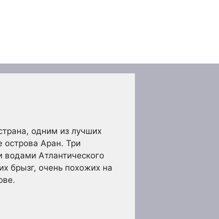
страна, одним из лучших
 острова Аран. Три
и водами Атлантического
х брызг, очень похожих на
ове.