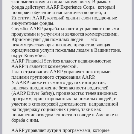
экономическому и социальному риску. В рамках
фонда действует AARP Experience Corps., который
поощряет обучение и наставничество детей, и
Институт AARP, который хранит свои подарочные
аннуитетные фонды.
Службы AARP разрабатывают и управляют новыми
продуктами и услугами и являются коммерческими.
Юрисконсульт для пожилых людей — это
некоммерческая организация, предоставляющая
юридические услуги пожилым людям в Вашингтоне,
округ Колумбия.
AARP Financial Services владеет недвижимостью
AARP и является коммерческой.
План страхования AARP управляет некоторыми
планами группового страхования AARP.
У AARP также есть много других инициатив,
включая продвижение безопасности водителей
(AARP Driver Safety), производство телевизионных
программ, ориентированных на пожилых людей, и
участие в спонсорской деятельности, направленной
на поддержку социальных целей, таких как
повышение осведомленности о голоде в Америке и
борьба с ним.
AARP управляет аутрич-программами, которые