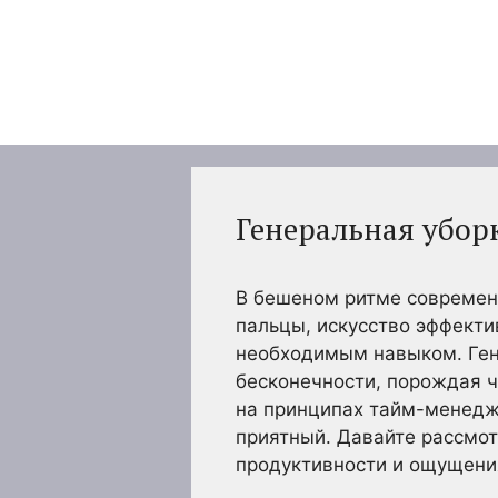
Перейти
к
содержимому
Генеральная убор
В бешеном ритме современн
пальцы, искусство эффекти
необходимым навыком. Ген
бесконечности, порождая ч
на принципах тайм-менеджм
приятный. Давайте рассмот
продуктивности и ощущения