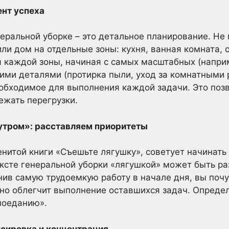
нт успеха
еральной уборке – это детальное планирование. Не 
или дом на отдельные зоны: кухня, ванная комната, с
я каждой зоны, начиная с самых масштабных (напри
ими деталями (протирка пыли, уход за комнатными 
обходимое для выполнения каждой задачи. Это позв
ежать перегрузки.
утром»: расставляем приоритеты
енитой книги «Съешьте лягушку», советует начинать
ексте генеральной уборки «лягушкой» может быть ра
ив самую трудоемкую работу в начале дня, вы почу
ьно облегчит выполнение оставшихся задач. Опреде
«поеданию».
сировка и концентрация