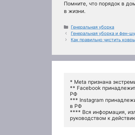
Помните, что порядок в до
в жизни.
Рубрики
Генеральная уборка
Генеральная уборка и фен-шу
Как правильно чистить ковр
* Meta признана экстрем
** Facebook принадлежит
РФ
*** Instagram принадлеж
в РФ 
**** Вся информация, из
руководством к действи