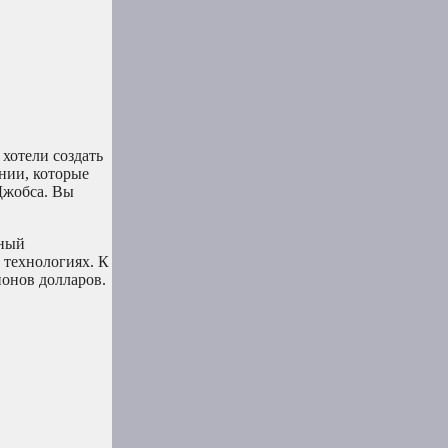
хотели создать
ании, которые
 Джобса. Вы
нный
 технологиях. К
ионов долларов.