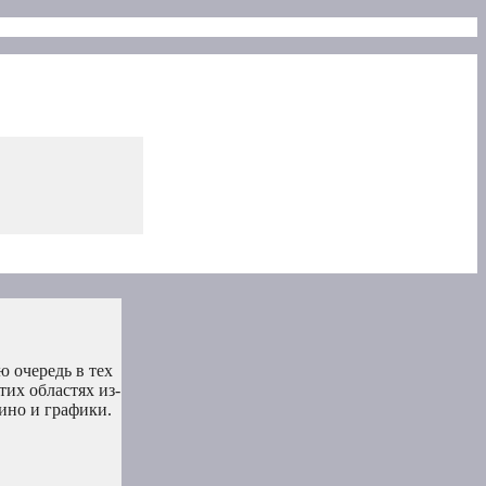
ю очередь в тех
их областях из-
ино и графики.