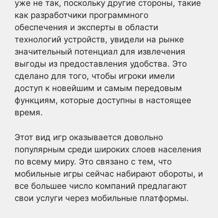
уже не так, поскольку другие стороны, такие
как разработчики программного
обеспечения и эксперты в области
технологий устройств, увидели на рынке
значительный потенциал для извлечения
выгоды из предоставления удобства. Это
сделано для того, чтобы игроки имели
доступ к новейшим и самым передовым
функциям, которые доступны в настоящее
время.
Этот вид игр оказывается довольно
популярным среди широких слоев населения
по всему миру. Это связано с тем, что
мобильные игры сейчас набирают обороты, и
все большее число компаний предлагают
свои услуги через мобильные платформы.