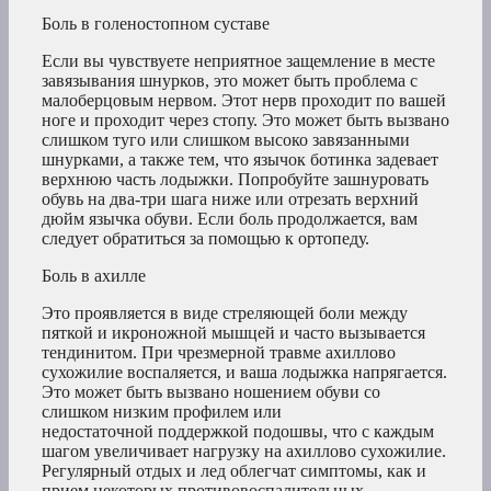
Боль в голеностопном суставе
Если вы чувствуете неприятное защемление в месте
завязывания шнурков, это может быть проблема с
малоберцовым нервом. Этот нерв проходит по вашей
ноге и проходит через стопу. Это может быть вызвано
слишком туго или слишком высоко завязанными
шнурками, а также тем, что язычок ботинка задевает
верхнюю часть лодыжки. Попробуйте зашнуровать
обувь на два-три шага ниже или отрезать верхний
дюйм язычка обуви. Если боль продолжается, вам
следует обратиться за помощью к ортопеду.
Боль в ахилле
Это проявляется в виде стреляющей боли между
пяткой и икроножной мышцей и часто вызывается
тендинитом. При чрезмерной травме ахиллово
сухожилие воспаляется, и ваша лодыжка напрягается.
Это может быть вызвано ношением обуви со
слишком низким профилем или
недостаточной поддержкой подошвы, что с каждым
шагом увеличивает нагрузку на ахиллово сухожилие.
Регулярный отдых и лед облегчат симптомы, как и
прием некоторых противовоспалительных