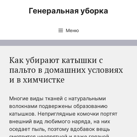
Перейти
Генеральная уборка
к
содержимому
Меню
Как убирают катышки с
пальто в домашних условиях
и в химчистке
Многие виды тканей с натуральными
волокнами подвержены образованию
катышков. Неприглядные комочки портят
внешний вид любимого наряда, на них
оседает пыль, поэтому вдобавок вещь
смотрится неопрятной и даже грязной.