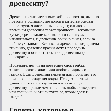
древесину?
Древесина отличается высокой прочностью, именно
поэтому в большинстве домов в качестве основы
используются лиственные породы; однако со
временем древесина теряет прочность. Небольшие
куски дерева, такие как планки и плинтуса,
изнашиваются, и древесина обычно гниет, если за
ней не ухаживать. Если ваша древесина подвержена
гниению, удаление краски может повредить
древесину и оставить немного древесины для
перекраски.
Проверьте, нет ли на древесине спор грибка,
заплесневелого запаха или любого видимого
грибка. Если древесина влажная или пористая, это
признак повреждения водой. Перед зачисткой
удалите всю поврежденную или сгнившую
древесину, прежде чем заполнять любые отверстия
или трещины, и отшлифуйте ее, чтобы сделать
гладкой.
Советы, которые я