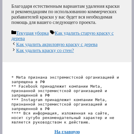
Благодаря естественным вариантам удаления краски
и рекомендациям по использованию коммерческих
разбавителей краски у вас будет вся необходимая
помощь для вашего следующего проекта.
Рубрики
Метки
Текущая уборка
Как удалить старую краску с
дерева
Как удалить акриловую краску с дерева
Как удалить краску со стен?
* Meta признана экстремистской организацией и 
запрещена в РФ
** Facebook принадлежит компании Meta, 
признанной экстремистской организацией и 
запрещенной в РФ
*** Instagram принадлежит компании Meta, 
признанной экстремистской организацией и 
запрещенной в РФ 
**** Вся информация, изложенная на сайте, 
носит сугубо рекомендательный характер и не 
является руководством к действию.
На главную