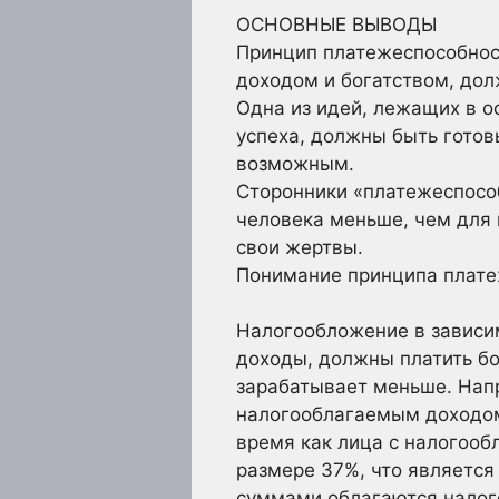
ОСНОВНЫЕ ВЫВОДЫ
Принцип платежеспособност
доходом и богатством, дол
Одна из идей, лежащих в о
успеха, должны быть готов
возможным.
Сторонники «платежеспособ
человека меньше, чем для 
свои жертвы.
Понимание принципа плат
Налогообложение в зависим
доходы, должны платить бо
зарабатывает меньше. Напр
налогооблагаемым доходом
время как лица с налогоо
размере 37%, что является
суммами облагаются налого