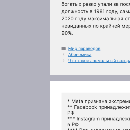
богатых резко упали за по
должность в 1981 году, са
2020 году максимальная ст
невиданных по крайней мер
90%.
Рубрики
Мир переводов
Абэномика
Что такое аномальный возвр
* Meta признана экстрем
** Facebook принадлежит
РФ
*** Instagram принадлеж
в РФ 