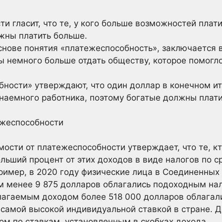
и гласит, что те, у кого больше возможностей плат
жны платить больше.
снове понятия «платежеспособность», заключается в 
ы немного больше отдать обществу, которое помогло
ности» утверждают, что один доллар в конечном ит
наемного работника, поэтому богатые должны плати
ежеспособности
ости от платежеспособности утверждает, что те, к
льший процент от этих доходов в виде налогов по с
имер, в 2020 году физические лица в Соединенных
 менее 9 875 долларов облагались подоходным нало
благаемым доходом более 518 000 долларов облагал
 самой высокой индивидуальной ставкой в стране.
м по ставкам, установленным в скобках дохода.