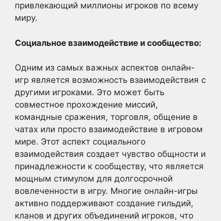
привлекающий миллионы игроков по всему
миру.
Социальное взаимодействие и сообщество:
Одним из самых важных аспектов онлайн-
игр является возможность взаимодействия с
другими игроками. Это может быть
совместное прохождение миссий,
командные сражения, торговля, общение в
чатах или просто взаимодействие в игровом
мире. Этот аспект социального
взаимодействия создает чувство общности и
принадлежности к сообществу, что является
мощным стимулом для долгосрочной
вовлеченности в игру. Многие онлайн-игры
активно поддерживают создание гильдий,
кланов и других объединений игроков, что