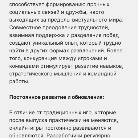
способствует формированию прочных
социальных связей и дружбы, часто
выходящих за пределы виртуального мира.
Совместное преодоление трудностей,
взаимная поддержка и разделение побед
создают уникальный опыт, который трудно
найти в других формах развлечений. Более
того, конкуренция между игроками и
командами стимулирует развитие навыков,
стратегического мышления и командной
работы.
Постоянное развитие и обновления:
В отличие от традиционных игр, которые
после выпуска практически не меняются,
онлайн-игры постоянно развиваются и
обновляются. Разработчики регулярно