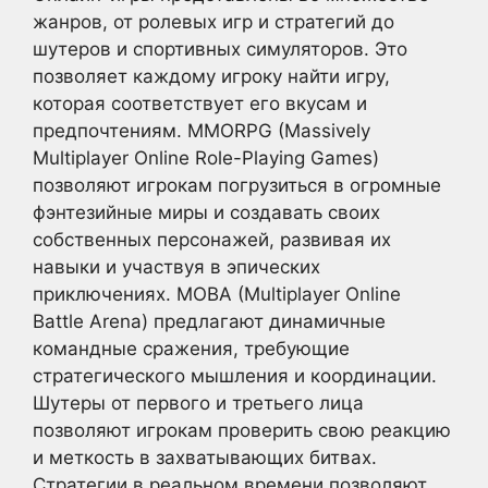
жанров, от ролевых игр и стратегий до
шутеров и спортивных симуляторов. Это
позволяет каждому игроку найти игру,
которая соответствует его вкусам и
предпочтениям. MMORPG (Massively
Multiplayer Online Role-Playing Games)
позволяют игрокам погрузиться в огромные
фэнтезийные миры и создавать своих
собственных персонажей, развивая их
навыки и участвуя в эпических
приключениях. MOBA (Multiplayer Online
Battle Arena) предлагают динамичные
командные сражения, требующие
стратегического мышления и координации.
Шутеры от первого и третьего лица
позволяют игрокам проверить свою реакцию
и меткость в захватывающих битвах.
Стратегии в реальном времени позволяют