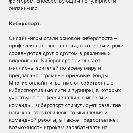
фактором, способствующим популярности
онлайн-игр.
Киберспорт:
Онлайн-игры стали основой киберспорта –
профессионального спорта, в котором игроки
соревнуются друг с другом в различных
видеоиграх. Киберспорт привлекает
миллионы зрителей по всему миру и
предлагает огромные призовые фонды.
Многие онлайн-игры имеют собственные
киберспортивные лиги и турниры, в которых
участвуют профессиональные игроки и
команды. Киберспорт стимулирует развитие
навыков, стратегического мышления и
командной работы, а также предоставляет
возможность игрокам зарабатывать на