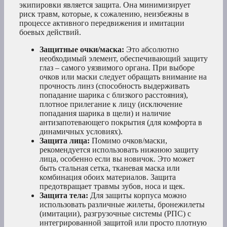
экипировки является защита. Она минимизирует
риск травм, которые, к сожалению, неизбежны в
процессе активного передвижения и имитации
боевых действий.
Защитные очки/маска:
Это абсолютно
необходимый элемент, обеспечивающий защиту
глаз – самого уязвимого органа. При выборе
очков или маски следует обращать внимание на
прочность линз (способность выдерживать
попадание шарика с близкого расстояния),
плотное прилегание к лицу (исключение
попадания шарика в щели) и наличие
антизапотевающего покрытия (для комфорта в
динамичных условиях).
Защита лица:
Помимо очков/маски,
рекомендуется использовать нижнюю защиту
лица, особенно если вы новичок. Это может
быть стальная сетка, тканевая маска или
комбинация обоих материалов. Защита
предотвращает травмы зубов, носа и щек.
Защита тела:
Для защиты корпуса можно
использовать различные жилеты, бронежилеты
(имитации), разгрузочные системы (РПС) с
интегрированной защитой или просто плотную