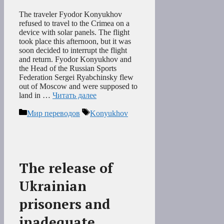
The traveler Fyodor Konyukhov
refused to travel to the Crimea on a
device with solar panels. The flight
took place this afternoon, but it was
soon decided to interrupt the flight
and return. Fyodor Konyukhov and
the Head of the Russian Sports
Federation Sergei Ryabchinsky flew
out of Moscow and were supposed to
land in …
Читать далее
Рубрики
Метки
Мир переводов
Konyukhov
The release of
Ukrainian
prisoners and
inadequate