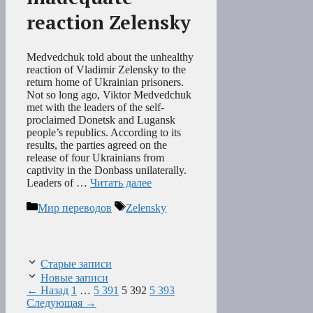
reaction Zelensky
Medvedchuk told about the unhealthy
reaction of Vladimir Zelensky to the
return home of Ukrainian prisoners.
Not so long ago, Viktor Medvedchuk
met with the leaders of the self-
proclaimed Donetsk and Lugansk
people’s republics. According to its
results, the parties agreed on the
release of four Ukrainians from
captivity in the Donbass unilaterally.
Leaders of …
Читать далее
Рубрики
Метки
Мир переводов
Zelensky
Старые записи
Новые записи
Страница
Страница
Страница
Страница
←
Назад
1
…
5 391
5 392
5 393
Следующая
→