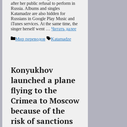
after her public refusal to perform in
Russia. Albums and singles
Katamadze are also hidden for
Russians in Google Play Music and
iTunes services. At the same time, the
singer herself went …
Читать далее
Рубрики
Метки
Мир переводов
Katamadze
Konyukhov
launched a plane
flying to the
Crimea to Moscow
because of the
risk of sanctions