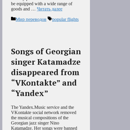
be equipped with a wide range of
goods and …
Читать далее
Рубрики
Метки
Мир переводов
popular flights
Songs of Georgian
singer Katamadze
disappeared from
“VKontakte” and
“Yandex”
The Yandex.Music service and the
VKontakte social network removed
the musical compositions of the
Georgian jazz singer Nino
Katamadze. Her songs were banned