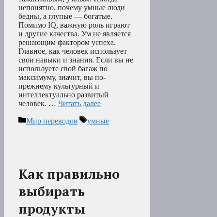
непонятно, почему умные люди
бедны, а глупые — богатые.
Помимо IQ, важную роль играют
и другие качества. Ум не является
решающим фактором успеха.
Главное, как человек использует
свои навыки и знания. Если вы не
используете свой багаж по
максимуму, значит, вы по-
прежнему культурный и
интеллектуально развитый
человек. …
Читать далее
Рубрики
Метки
Мир переводов
умные
Как правильно
выбирать
продукты