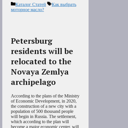
Рубрики
Метки
Каталог Статей
Как выбрать
моторное масло?
Petersburg
residents will be
relocated to the
Novaya Zemlya
archipelago
According to the plans of the Ministry
of Economic Development, in 2020,
the construction of a new city with a
population of 500 thousand people
will begin in Russia. The settlement,
which according to the plan will
become a major economic center, will