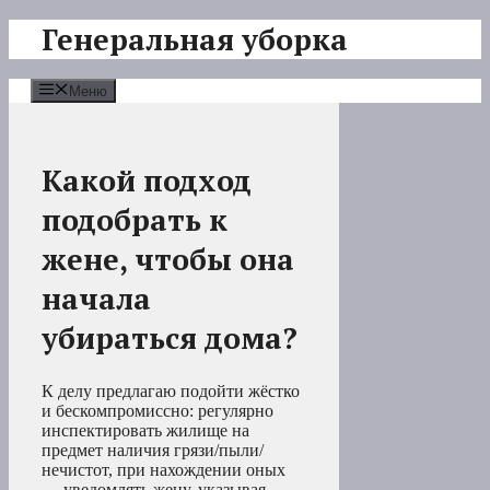
Перейти
Генеральная уборка
к
содержимому
Меню
Какой подход
подобрать к
жене, чтобы она
начала
убираться дома?
К делу предлагаю подойти жёстко
и бескомпромиссно: регулярно
инспектировать жилище на
предмет наличия грязи/пыли/
нечистот, при нахождении оных
— уведомлять жену, указывая