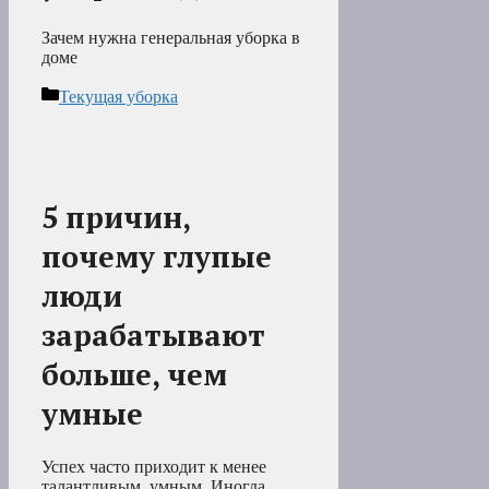
Зачем нужна генеральная уборка в
доме
Рубрики
Текущая уборка
5 причин,
почему глупые
люди
зарабатывают
больше, чем
умные
Успех часто приходит к менее
талантливым, умным. Иногда