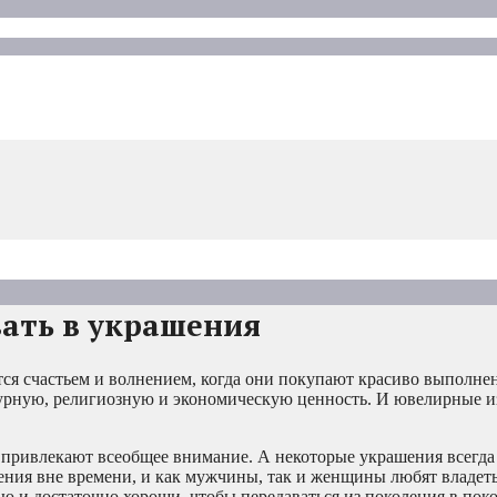
ать в украшения
ся счастьем и волнением, когда они покупают красиво выполне
урную, религиозную и экономическую ценность. И ювелирные и
привлекают всеобщее внимание. А некоторые украшения всегда 
шения вне времени, и как мужчины, так и женщины любят владет
ю и достаточно хороши, чтобы передаваться из поколения в пок