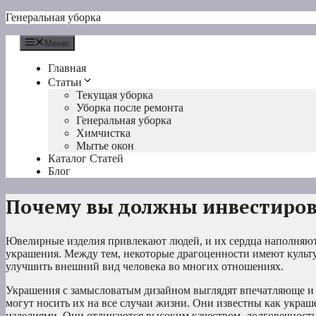
Перейти
Генеральная уборка
к
содержимому
Меню
Главная
Статьи
Текущая уборка
Уборка после ремонта
Генеральная уборка
Химчистка
Мытье окон
Каталог Статей
Блог
Почему вы должны инвестиров
Ювелирные изделия привлекают людей, и их сердца наполняют
украшения. Между тем, некоторые драгоценности имеют культ
улучшить внешний вид человека во многих отношениях.
Украшения с замысловатым дизайном выглядят впечатляюще и 
могут носить их на все случаи жизни. Они известны как укра
изделиями. Они отличаются высоким качеством, долговечность