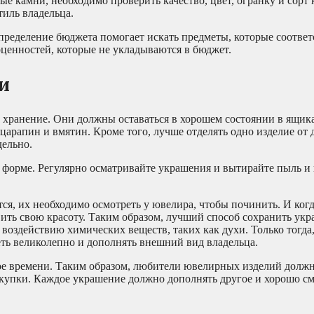
е камни, необходимо проверить качество, цвет, огранку и сорт 
иль владельца.
пределение бюджета помогает искать предметы, которые соответ
ценностей, которые не укладываются в бюджет.
и
 хранение. Они должны оставаться в хорошем состоянии в ящик
царапин и вмятин. Кроме того, лучше отделять одно изделие от 
дельно.
й форме. Регулярно осматривайте украшения и вытирайте пыль и 
я, их необходимо осмотреть у ювелира, чтобы починить. И ког
овить свою красоту. Таким образом, лучший способ сохранить ук
ь воздействию химических веществ, таких как духи. Только тогда,
ть великолепно и дополнять внешний вид владельца.
ное времени. Таким образом, любители ювелирных изделий должн
окупки. Каждое украшение должно дополнять другое и хорошо см