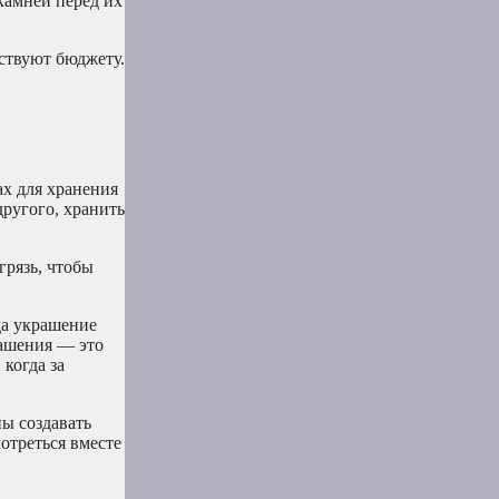
камней перед их
ствуют бюджету.
ах для хранения
другого, хранить
грязь, чтобы
да украшение
рашения — это
 когда за
ы создавать
отреться вместе