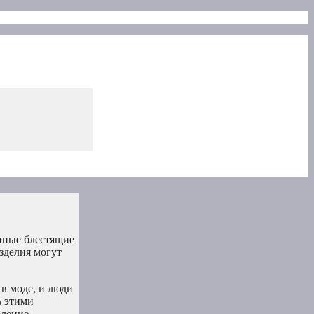
нные блестящие
зделия могут
в моде, и люди
ь этими
оление.