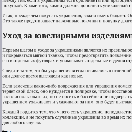
Между тем, если в украшениях есть бриллианты или драгоценны
покупкой. Кроме того, камни должны дополнять уникальный ст
Итак, прежде чем покупать украшения, важно иметь бюджет. О
Это также предотвращает навязчивые покупки и покупку драго
Уход за ювелирными изделиям
Первым шагом в уходе за украшениями является их правильное
и покрываться мягкой тканью, чтобы предотвратить появление 
его в отдельных футлярах и упаковывать отдельные изделия от
Следите за тем, чтобы украшения всегда оставались в отлично
они долгое время выглядели как новые.
Если замечены какие-либо повреждения или украшения ломаютс
теряет свой блеск, оно нуждается в полировке, чтобы восстан
часто использовать их, но не носить в бассейне и не подвергат
украшением ухаживают и ухаживают за ним, оно будет выгляде
Каждый гордится тем, что у него есть украшение, неподвласт
коллекции, а не покупать случайные украшения во время их п
для любого случая.