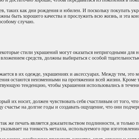
в, таких как дни рождения и юбилеи. И поскольку покупать укр
жны быть хорошего качества и прослужить всю жизнь, и эта ко
особому случаю.
некоторые стили украшений могут оказаться непригодными для н
 вложением средств, должны выбираться с особой тщательность
жается в их одежде, украшениях и аксессуарах. Между тем, это 
тения остаются неизменными на протяжении всей жизни. Кроме т
ествующую тенденцию, чтобы украшения использовались в течен
орый их носит, должен чувствовать себя счастливым от того, что
у счастье на долгие годы и создавать ощущение, что они подчер
так же печать является доказательством подлинности, и только
казывает на тонкость металла, используемого при изготовлени