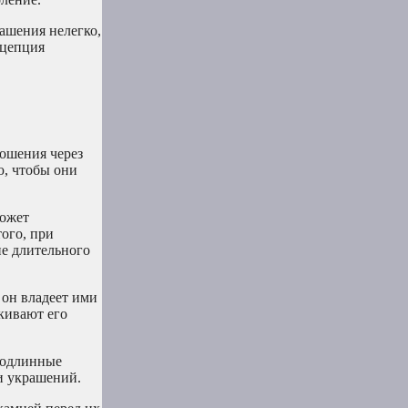
ашения нелегко,
нцепция
ошения через
ю, чтобы они
может
ого, при
ие длительного
 он владеет ими
кивают его
 подлинные
и украшений.