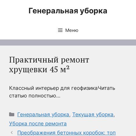
Перейти
Генеральная уборка
к
содержимому
Меню
Практичный ремонт
хрущевки 45 м²
Классный интерьер для геофизикаЧитать
статью полностью…
Рубрики
Генеральная уборка
,
Текущая уборка
,
Уборка после ремонта
Преображения бетонных коробок: топ