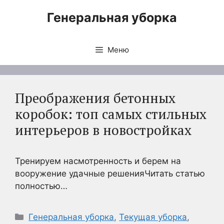
Перейти
Генеральная уборка
к
содержимому
Меню
Преображения бетонных
коробок: топ самых стильных
интерьеров в новостройках
Тренируем насмотренность и берем на
вооружение удачные решенияЧитать статью
полностью…
Рубрики
Генеральная уборка
,
Текущая уборка
,